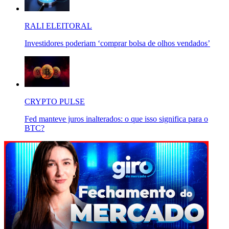
RALI ELEITORAL
Investidores poderiam ‘comprar bolsa de olhos vendados’
CRYPTO PULSE
Fed manteve juros inalterados: o que isso significa para o
BTC?