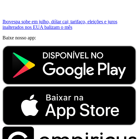
Ibovespa sobe em julho, dólar cai; tarifaço, eleições e juros
inalterados nos EUA balizam o mês
Baixe nosso app: