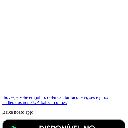
Ibovespa sobe em julho, dólar cai; tarifaço, eleições e juros
inalterados nos EUA balizam o mês
Baixe nosso app: