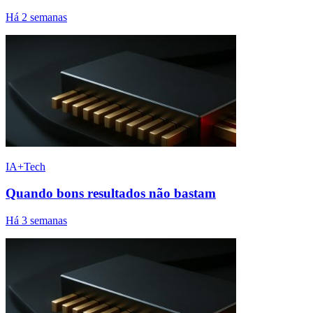
Há 2 semanas
IA+Tech
Quando bons resultados não bastam
Há 3 semanas