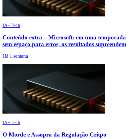
IA+Tech
Conteúdo extra – Microsoft: em uma temporada
sem espaço para erros, os resultados supreendem
Há 1 semana
IA+Tech
O Morde e Assopra da Regulação Critpo