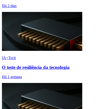
Há 2 dias
IA+Tech
O teste de resiliência da tecnologia
Há 1 semana