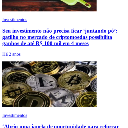
Investimentos
Seu investimento não precisa ficar ‘juntando pó’:
gatilho no mercado de criptomoedas possibilita
ganhos de até R$ 100 mil em 4 meses
Há 2 anos
Investimentos
‘Abriu uma janela de oportunidade para reforçar