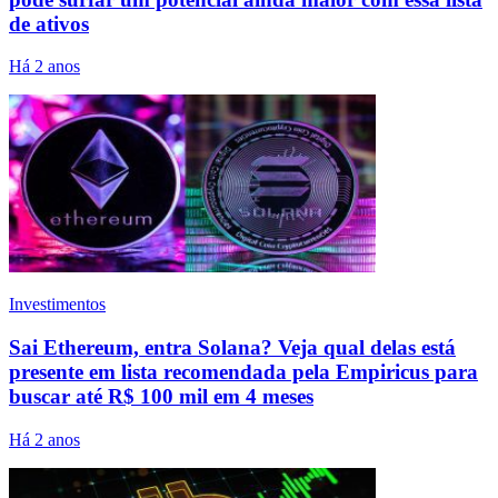
de ativos
Há 2 anos
Investimentos
Sai Ethereum, entra Solana? Veja qual delas está
presente em lista recomendada pela Empiricus para
buscar até R$ 100 mil em 4 meses
Há 2 anos