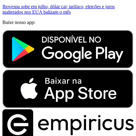
Ibovespa sobe em julho, dólar cai; tarifaço, eleições e juros
inalterados nos EUA balizam o mês
Baixe nosso app: