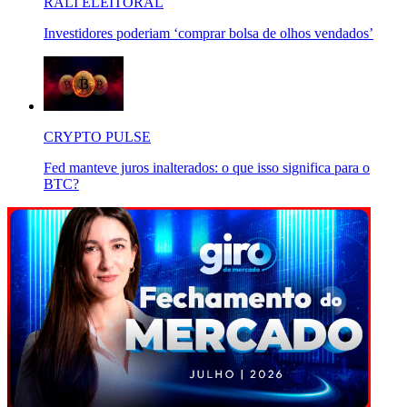
RALI ELEITORAL
Investidores poderiam ‘comprar bolsa de olhos vendados’
CRYPTO PULSE
Fed manteve juros inalterados: o que isso significa para o
BTC?