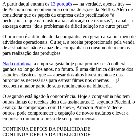
A partir daqui entram os
13 porquês
— na verdade, apenas três —
de Piccioni não recomendar a compra de ações da Netflix. Além de
considerar que os papéis da empresa estão precificados “à
perfeição”, o que não justificaria a alocação de recursos”, o analista
enxerga outros “dois problemas de difícil solução no curto prazo”.
O primeiro é a dificuldade da companhia em gerar caixa por meio de
atividades operacionais. Ou seja, a receita proporcionada pela venda
de assinaturas não é capaz de acompanhar o consumo de recursos
para realização das produções.
Nada ortodoxa
, a empresa gasta hoje para produzir e só colherá
ganhos ao longo dos anos, no futuro. É uma dinâmica diferente dos
estúdios clássicos, que — apesar dos altos investimentos e das
burocracias necessárias para estrear filmes nos cinemas — já
recebem a maior parte de seus rendimentos na bilheteria.
O segundo está ligado à concorrência. Hoje a companhia não tem
outras linhas de receitas além das assinaturas. E, segundo Piccioni, o
avanço da competição, com Disney+, Amazon Prime Video e
outros, pode comprometer a captação de novos usuários e levar a
empresa a diminuir o preço de seu plano mensal.
CONTINUA DEPOIS DA PUBLICIDADE
CONTINUA DEPOIS DA PUBLICIDADE