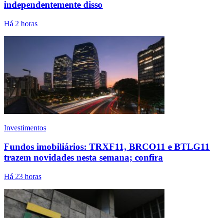
independentemente disso
Há 2 horas
Investimentos
Fundos imobiliários: TRXF11, BRCO11 e BTLG11
trazem novidades nesta semana; confira
Há 23 horas