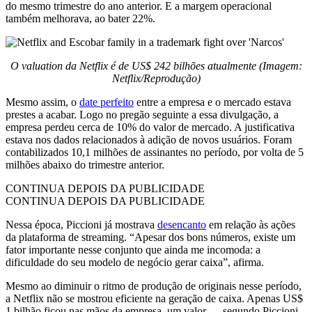
do mesmo trimestre do ano anterior. E a margem operacional
também melhorava, ao bater 22%.
O valuation da Netflix é de US$ 242 bilhões atualmente (Imagem:
Netflix/Reprodução)
Mesmo assim, o
date perfeito
entre a empresa e o mercado estava
prestes a acabar. Logo no pregão seguinte a essa divulgação, a
empresa perdeu cerca de 10% do valor de mercado. A justificativa
estava nos dados relacionados à adição de novos usuários. Foram
contabilizados 10,1 milhões de assinantes no período, por volta de 5
milhões abaixo do trimestre anterior.
CONTINUA DEPOIS DA PUBLICIDADE
CONTINUA DEPOIS DA PUBLICIDADE
Nessa época, Piccioni já mostrava
desencanto
em relação às ações
da plataforma de streaming. “Apesar dos bons números, existe um
fator importante nesse conjunto que ainda me incomoda: a
dificuldade do seu modelo de negócio gerar caixa”, afirma.
Mesmo ao diminuir o ritmo de produção de originais nesse período,
a Netflix não se mostrou eficiente na geração de caixa. Apenas US$
1 bilhão ficou nas mãos da empresa, um valor — segundo Piccioni