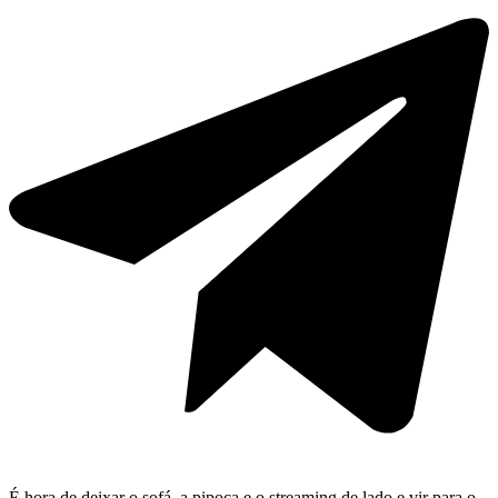
É hora de deixar o sofá, a pipoca e o streaming de lado e vir para o