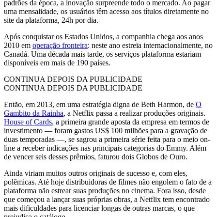
padrões da época, a inovação surpreende todo o mercado. Ao pagar
uma mensalidade, os usuários têm acesso aos títulos diretamente no
site da plataforma, 24h por dia.
Após conquistar os Estados Unidos, a companhia chega aos anos
2010 em
operação fronteira
: neste ano estreia internacionalmente, no
Canadá. Uma década mais tarde, os serviços plataforma estariam
disponíveis em mais de 190 países.
CONTINUA DEPOIS DA PUBLICIDADE
CONTINUA DEPOIS DA PUBLICIDADE
Então, em 2013, em uma estratégia digna de Beth Harmon, de
O
Gambito da Rainha
, a Netflix passa a realizar produções originais.
House of Cards
, a primeira grande aposta da empresa em termos de
investimento — foram gastos US$ 100 milhões para a gravação de
duas temporadas —, se sagrou a primeira série feita para o meio on-
line a receber indicações nas principais categorias do Emmy. Além
de vencer seis desses prêmios, faturou dois Globos de Ouro.
Ainda viriam muitos outros originais de sucesso e, com eles,
polêmicas. Até hoje distribuidoras de filmes não engolem o fato de a
plataforma não estrear suas produções no cinema. Fora isso, desde
que começou a lançar suas próprias obras, a Netflix tem encontrado
mais dificuldades para licenciar longas de outras marcas, o que
prejudica o catálogo.