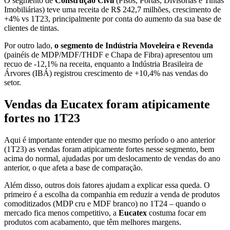
O segmento de
Construção Civil
(Pisos, Portas, Divisórias e Tintas
Imobiliárias) teve uma receita de R$ 242,7 milhões, crescimento de
+4% vs 1T23, principalmente por conta do aumento da sua base de
clientes de tintas.
Por outro lado,
o segmento de Indústria Moveleira e Revenda
(painéis de MDP/MDF/THDF e Chapa de Fibra) apresentou um
recuo de -12,1% na receita, enquanto a Indústria Brasileira de
Árvores (IBÁ) registrou crescimento de +10,4% nas vendas do
setor.
Vendas da Eucatex foram atipicamente
fortes no 1T23
Aqui é importante entender que no mesmo período o ano anterior
(1T23) as vendas foram atipicamente fortes nesse segmento, bem
acima do normal, ajudadas por um deslocamento de vendas do ano
anterior, o que afeta a base de comparação.
Além disso, outros dois fatores ajudam a explicar essa queda. O
primeiro é a escolha da companhia em reduzir a venda de produtos
comoditizados (MDP cru e MDF branco) no 1T24 – quando o
mercado fica menos competitivo, a
Eucatex
costuma focar em
produtos com acabamento, que têm melhores margens.