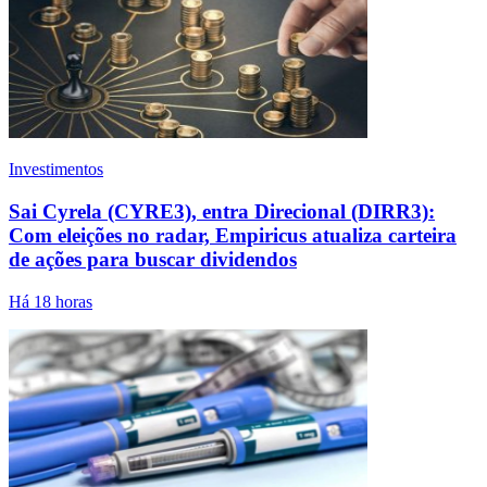
Investimentos
Sai Cyrela (CYRE3), entra Direcional (DIRR3):
Com eleições no radar, Empiricus atualiza carteira
de ações para buscar dividendos
Há 18 horas