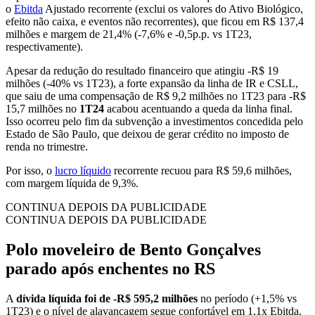
o
Ebitda
Ajustado recorrente (exclui os valores do Ativo Biológico,
efeito não caixa, e eventos não recorrentes), que ficou em R$ 137,4
milhões e margem de 21,4% (-7,6% e -0,5p.p. vs 1T23,
respectivamente).
Apesar da redução do resultado financeiro que atingiu -R$ 19
milhões (-40% vs 1T23), a forte expansão da linha de IR e CSLL,
que saiu de uma compensação de R$ 9,2 milhões no 1T23 para -R$
15,7 milhões no
1T24
acabou acentuando a queda da linha final.
Isso ocorreu pelo fim da subvenção a investimentos concedida pelo
Estado de São Paulo, que deixou de gerar crédito no imposto de
renda no trimestre.
Por isso, o
lucro líquido
recorrente recuou para R$ 59,6 milhões,
com margem líquida de 9,3%.
CONTINUA DEPOIS DA PUBLICIDADE
CONTINUA DEPOIS DA PUBLICIDADE
Polo moveleiro de Bento Gonçalves
parado após enchentes no RS
A
dívida líquida foi de -R$ 595,2 milhões
no período (+1,5% vs
1T23) e o nível de alavancagem segue confortável em 1,1x Ebitda.