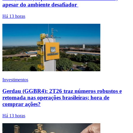
apesar do ambiente desafiador
Há 13 horas
Investimentos
Gerdau (GGBR4): 2T26 traz números robustos e
retomada nas operações brasileiras; hora de
comprar ações?
Há 13 horas