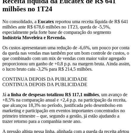
Receita líquida da Eucatex de R$ 641
milhões no 1T24
No consolidado, a
Eucatex
reportou uma receita líquida de R$ 641
milhões ante R$ 678,6 milhões no 1T23, queda de -5,5%,
especialmente pela forte base de comparação do segmento
Indústria Moveleira e Revenda.
Os custos apresentaram uma redução de -6,6%, um pouco por conta
da queda nas vendas mas também por um bom controle de custos, o
que combinado com um mix de vendas com maior valor agregado
proporcionou um ganho de +0,8 p.p. na margem bruta. Ainda assim,
o lucro bruto caiu -3,2% para R$ 214,5 milhões.
CONTINUA DEPOIS DA PUBLICIDADE
CONTINUA DEPOIS DA PUBLICIDADE
Já
a linha de despesas totalizou R$ 117,1 milhões
, um avanço de
+8,5% na comparação anual e +2,4 p.p. na participação da receita,
que alcançou 18,3% no período, justificada pelo desembolso em
marketing e participação em eventos importantes concentrados no
primeiro trimestre – que, segundo a gestão, já estão ajudando a
trazer retorno para a companhia neste ano.
A pressão altista nessa linha, alinhada com a queda da receita afetou