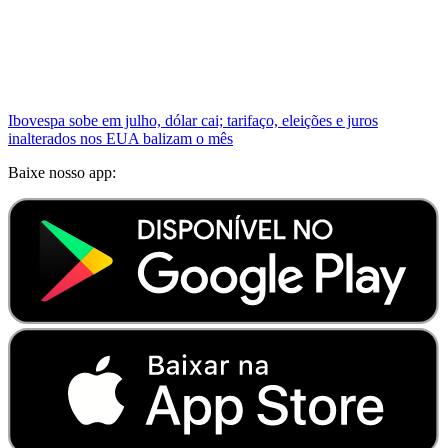
Ibovespa sobe em julho, dólar cai; tarifaço, eleições e juros
inalterados nos EUA balizam o mês
Baixe nosso app: