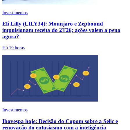
Investimentos
Eli Lilly (LILY34): Mounjaro e Zepbound
impulsionam receita do 2T26; ações valem a pena
agora?
Há 19 horas
Investimentos
Ibovespa hoje: Decisão do Copom sobre a Selic e
renovação do entusiasmo com a inteligência