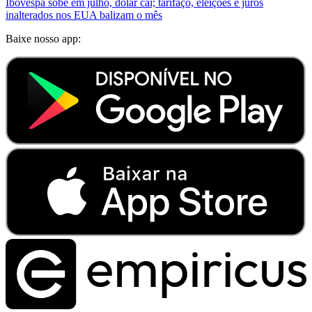
Ibovespa sobe em julho, dólar cai; tarifaço, eleições e juros
inalterados nos EUA balizam o mês
Baixe nosso app: