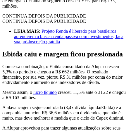
de energia. O Ebitda do segmento cresceu 39%, para R$ 133,1
milhões.
CONTINUA DEPOIS DA PUBLICIDADE
CONTINUA DEPOIS DA PUBLICIDADE
LEIA MAIS:
Projeto Renda é liberado para brasileiros
aprenderem a buscar renda passiva com investimentos; faça
sua pré-inscrição gratuita
Ebitda caiu e margem ficou pressionada
Com essa combinação, o Ebitda consolidado da Alupar cresceu
5,3% no período e chegou a R$ 662 milhões. O resultado
financeiro, por sua vez, piorou R$ 31 milhões por conta do maior
endividamento e aumento nos indexadores de dívida.
Mesmo assim, o
lucro líquido
cresceu 11,5% ante o 3T22 e chegou
a R$ 163 milhões.
A alavancagem segue controlada (3,4x dívida líquida/Ebitda) e a
companhia anunciou R$ 36,6 milhões em dividendos, que não é
muito, mas deve melhorar à medida que o ciclo de Capex diminui.
A Alupar aproveitou para trazer algumas atualizações sobre seus