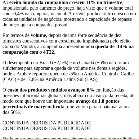
A
receita líquida da companhia cresceu 11% no trimestre
,
impulsionada pelo aumento de preço, haja visto que o volume total
caiu -0,4% na comparação anual. A receita por hectolitro cresceu em
todas as unidades de negócios, mostrando a capacidade de repasse
de preço que a companhia possui.
Em termos de
volume
, depois de uma forte sequência de dez
trimestres consecutivos com crescimento impulsionada pelo efeito
Copa do Mundo, a companhia apresentou uma
queda de -14% na
comparação com o 4T22
.
O desempenho no Brasil (+2,5%) e no Canadá (+5%) não foram
suficientes para suportar a queda de volume nas demais regiões,
onde a Ambev reportou queda de -5% na América Central e Caribe
(CAC) e de -7,8% na América Latina Sul (LAS).
O
custo dos produtos vendidos avançou 8%
em função das
pressões inflacionárias globais, mas abaixo do avanço da receita, de
modo com que houve um importante
avanço de 1,8 pontos
percentuais de margem bruta
, que voltou para o patamar acima
dos 50%.
CONTINUA DEPOIS DA PUBLICIDADE
CONTINUA DEPOIS DA PUBLICIDADE
Dado que a receita apresentou crescimento, os custos foram diluídos