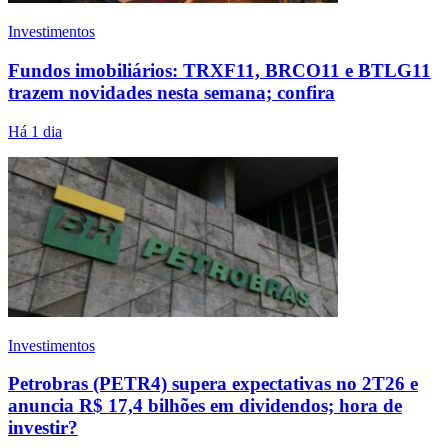
Investimentos
Fundos imobiliários: TRXF11, BRCO11 e BTLG11
trazem novidades nesta semana; confira
Há 1 dia
Investimentos
Petrobras (PETR4) supera expectativas no 2T26 e
anuncia R$ 17,4 bilhões em dividendos; hora de
investir?