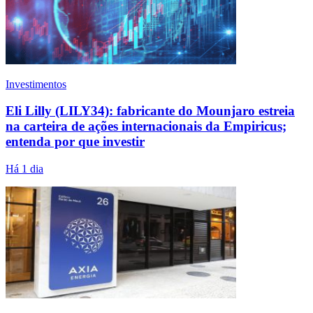
Investimentos
Eli Lilly (LILY34): fabricante do Mounjaro estreia
na carteira de ações internacionais da Empiricus;
entenda por que investir
Há 1 dia