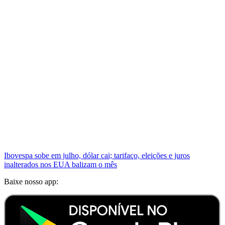
Ibovespa sobe em julho, dólar cai; tarifaço, eleições e juros
inalterados nos EUA balizam o mês
Baixe nosso app: