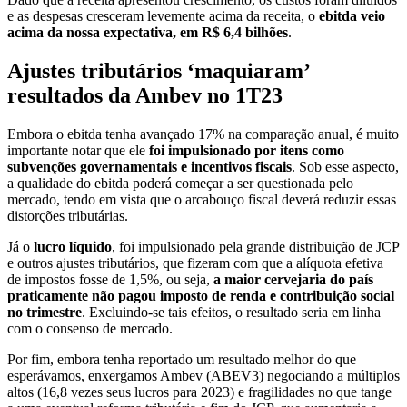
e as despesas cresceram levemente acima da receita, o
ebitda veio
acima da nossa expectativa, em R$ 6,4 bilhões
.
Ajustes tributários ‘maquiaram’
resultados da Ambev no 1T23
Embora o ebitda tenha avançado 17% na comparação anual, é muito
importante notar que ele
foi impulsionado por itens como
subvenções governamentais e incentivos fiscais
. Sob esse aspecto,
a qualidade do ebitda poderá começar a ser questionada pelo
mercado, tendo em vista que o arcabouço fiscal deverá reduzir essas
distorções tributárias.
Já o
lucro líquido
, foi impulsionado pela grande distribuição de JCP
e outros ajustes tributários, que fizeram com que a alíquota efetiva
de impostos fosse de 1,5%, ou seja,
a maior cervejaria do país
praticamente não pagou imposto de renda e contribuição social
no trimestre
. Excluindo-se tais efeitos, o resultado seria em linha
com o consenso de mercado.
Por fim, embora tenha reportado um resultado melhor do que
esperávamos, enxergamos Ambev (ABEV3) negociando a múltiplos
altos (16,8 vezes seus lucros para 2023) e fragilidades no que tange