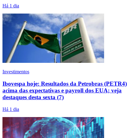
Há 1 dia
Investimentos
Ibovespa hoje: Resultados da Petrobras (PETR4)
acima das expectativas e payroll dos EUA; veja
destaques desta sexta (7)
Há 1 dia