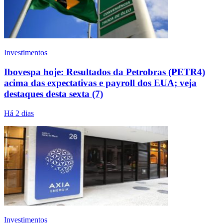
Investimentos
Ibovespa hoje: Resultados da Petrobras (PETR4)
acima das expectativas e payroll dos EUA; veja
destaques desta sexta (7)
Há 2 dias
Investimentos