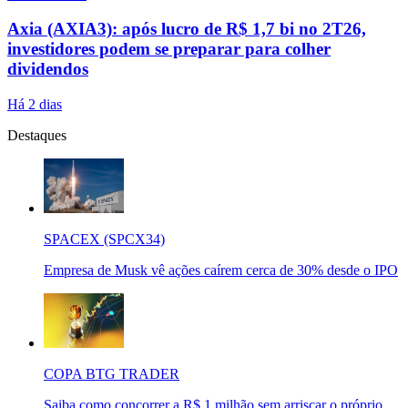
Axia (AXIA3): após lucro de R$ 1,7 bi no 2T26,
investidores podem se preparar para colher
dividendos
Há 2 dias
Destaques
SPACEX (SPCX34)
Empresa de Musk vê ações caírem cerca de 30% desde o IPO
COPA BTG TRADER
Saiba como concorrer a R$ 1 milhão sem arriscar o próprio