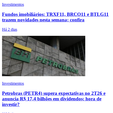
Investimentos
Fundos imobiliários: TRXF11, BRCO11 e BTLG11
trazem novidades nesta semana; confira
Há 2 dias
Investimentos
Petrobras (PETR4) supera expectativas no 2T26 e
anuncia R$ 17,4 bilhões em dividendos; hora de
investir?