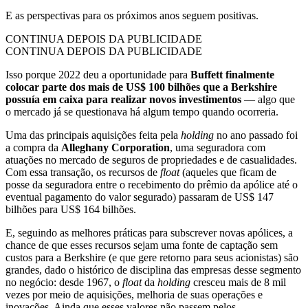
E as perspectivas para os próximos anos seguem positivas.
CONTINUA DEPOIS DA PUBLICIDADE
CONTINUA DEPOIS DA PUBLICIDADE
Isso porque 2022 deu a oportunidade para
Buffett finalmente
colocar parte dos mais de US$ 100 bilhões que a Berkshire
possuía em caixa para realizar novos investimentos
— algo que
o mercado já se questionava há algum tempo quando ocorreria.
Uma das principais aquisições feita pela
holding
no ano passado foi
a compra da
Alleghany Corporation
, uma seguradora com
atuações no mercado de seguros de propriedades e de casualidades.
Com essa transação, os recursos de
float
(aqueles que ficam de
posse da seguradora entre o recebimento do prêmio da apólice até o
eventual pagamento do valor segurado) passaram de US$ 147
bilhões para US$ 164 bilhões.
E, seguindo as melhores práticas para subscrever novas apólices, a
chance de que esses recursos sejam uma fonte de captação sem
custos para a Berkshire (e que gere retorno para seus acionistas) são
grandes, dado o histórico de disciplina das empresas desse segmento
no negócio: desde 1967, o
float
da
holding
cresceu mais de 8 mil
vezes por meio de aquisições, melhoria de suas operações e
inovações. Ainda que esses valores não passem pelos