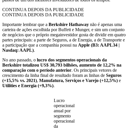
CONTINUA DEPOIS DA PUBLICIDADE
CONTINUA DEPOIS DA PUBLICIDADE
Importante lembrar que a
Berkshire Hathaway
não é apenas uma
carteira de ações escolhida por Buffett e Munger, e sim um conjunto
de negócios que o próprio megainvestidor gosta de dividir em quatro
partes principais: a parte de Seguros, a de Energia, a de Transporte e
a participação que a companhia possui na
Apple (B3: AAPL34 |
Nasdaq: AAPL)
.
No ano passado, o
lucro dos segmentos operacionais da
Berkshire totalizou US$ 30,793 bilhões, aumento de 12,2% na
comparação com o período anterior
. Os principais vetores de
crescimento da linha final de resultado foram as linhas de
Seguros
(+15,5% vs. 2021)
,
Manufatura, Serviços e Varejo (+12,5%)
e
Utilities e Energia (+9,3%)
.
Lucro
operacional
anual por
segmento
operacional
da