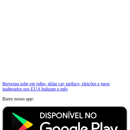
Ibovespa sobe em julho, dólar cai; tarifaço, eleições e juros
inalterados nos EUA balizam o mês
Baixe nosso app: