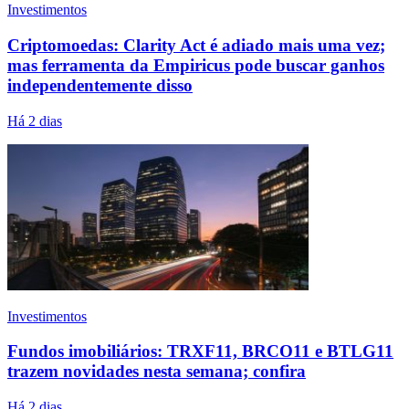
Investimentos
Criptomoedas: Clarity Act é adiado mais uma vez;
mas ferramenta da Empiricus pode buscar ganhos
independentemente disso
Há 2 dias
Investimentos
Fundos imobiliários: TRXF11, BRCO11 e BTLG11
trazem novidades nesta semana; confira
Há 2 dias