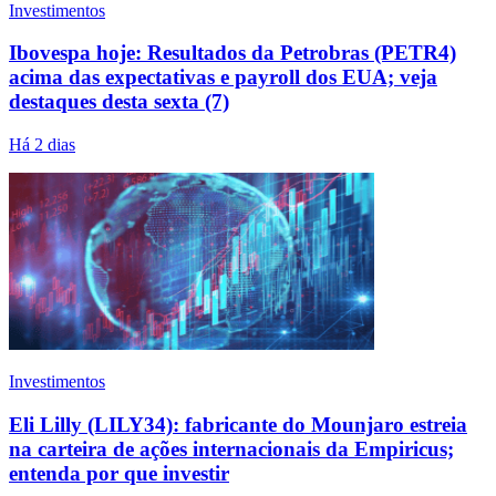
Investimentos
Ibovespa hoje: Resultados da Petrobras (PETR4)
acima das expectativas e payroll dos EUA; veja
destaques desta sexta (7)
Há 2 dias
Investimentos
Eli Lilly (LILY34): fabricante do Mounjaro estreia
na carteira de ações internacionais da Empiricus;
entenda por que investir