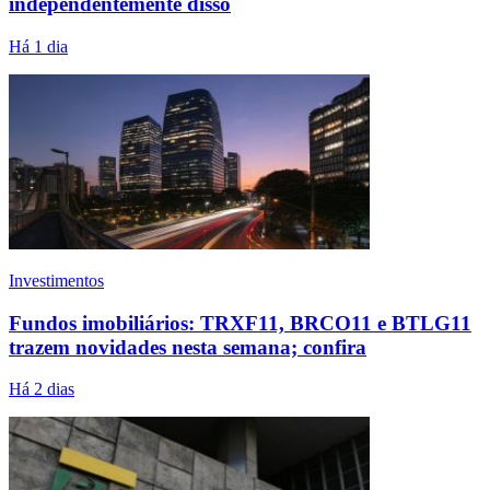
independentemente disso
Há 1 dia
Investimentos
Fundos imobiliários: TRXF11, BRCO11 e BTLG11
trazem novidades nesta semana; confira
Há 2 dias