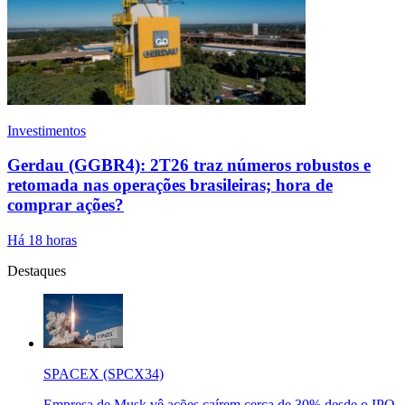
Investimentos
Gerdau (GGBR4): 2T26 traz números robustos e
retomada nas operações brasileiras; hora de
comprar ações?
Há 18 horas
Destaques
SPACEX (SPCX34)
Empresa de Musk vê ações caírem cerca de 30% desde o IPO