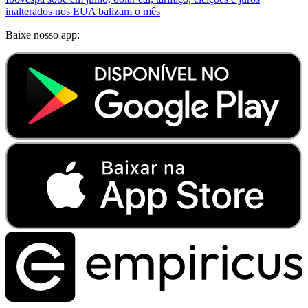
inalterados nos EUA balizam o mês
Baixe nosso app: