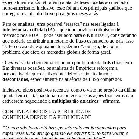
especialmente após retirarem capital de teses ligadas ao mercado
norte-americano. Inclusive, esse foi um dos principais gatilhos que
carregaram a alta do Ibovespa alguns meses atrás.
Para os analistas, uma possível “ressaca” nas teses ligadas à
inteligência artificial (IA)
– que tem movido o otimismo de
mercado nos EUA – pode “ser bom para o Kit Brasil”, considerando
que poderia contribuir um retorno do fluxo estrangeiro ao país. Isso
“salvo o caso de espraiamento sistêmico”, ou seja, de algum
problema que afete os mercados globais de forma geral.
O
valuation
também entra como um ponto forte da bolsa brasileira.
Em diversas ocasiões, os analistas da Empiricus reforçam a
perspectiva de que os ativos brasileiros estão atualmente
descontados
, especialmente na ausência de fluxo comprador.
Inclusive, picos positivos recentes, como o visto no pregão da última
quinta-feira (11), “não teriam acontecido se as ações brasileiras não
estivessem negociando a
múltiplos tão atrativos
”, afirmam.
CONTINUA DEPOIS DA PUBLICIDADE
CONTINUA DEPOIS DA PUBLICIDADE
“O mercado local está bem-posicionado em fundamentos para
captar esse fluxo gringo quando ele estiver pronto para voltar, e
agora está bem-posicionado em valuation também”.