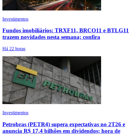
Investimentos
Fundos imobiliários: TRXF11, BRCO11 e BTLG11
trazem novidades nesta semana; confira
Há 22 horas
Investimentos
Petrobras (PETR4) supera expectativas no 2T26 e
anuncia R$ 17,4 bilhões em dividendos; hora de