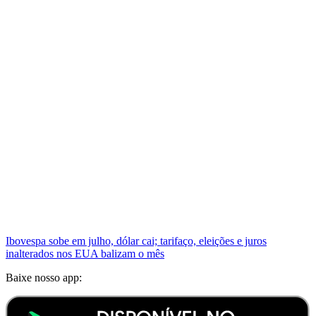
Ibovespa sobe em julho, dólar cai; tarifaço, eleições e juros
inalterados nos EUA balizam o mês
Baixe nosso app: