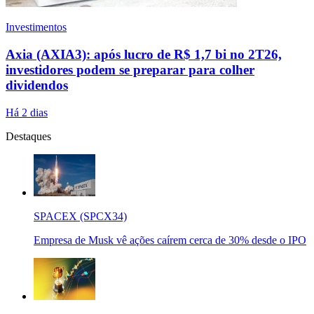
Investimentos
Axia (AXIA3): após lucro de R$ 1,7 bi no 2T26,
investidores podem se preparar para colher
dividendos
Há 2 dias
Destaques
SPACEX (SPCX34)
Empresa de Musk vê ações caírem cerca de 30% desde o IPO