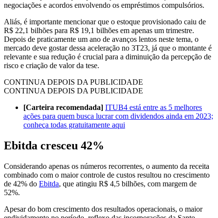
negociações e acordos envolvendo os empréstimos compulsórios.
Aliás, é importante mencionar que o estoque provisionado caiu de
R$ 22,1 bilhões para R$ 19,1 bilhões em apenas um trimestre.
Depois de praticamente um ano de avanços lentos neste tema, o
mercado deve gostar dessa aceleração no 3T23, já que o montante é
relevante e sua redução é crucial para a diminuição da percepção de
risco e criação de valor da tese.
CONTINUA DEPOIS DA PUBLICIDADE
CONTINUA DEPOIS DA PUBLICIDADE
[Carteira recomendada]
ITUB4 está entre as 5 melhores
ações para quem busca lucrar com dividendos ainda em 2023;
conheça todas gratuitamente aqui
Ebitda cresceu 42%
Considerando apenas os números recorrentes, o aumento da receita
combinado com o maior controle de custos resultou no crescimento
de 42% do
Ebitda
, que atingiu R$ 4,5 bilhões, com margem de
52%.
Apesar do bom crescimento dos resultados operacionais, o maior
endividamento no período, reflexo das incorporações da Santo