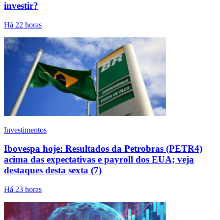
investir?
Há 22 horas
Investimentos
Ibovespa hoje: Resultados da Petrobras (PETR4)
acima das expectativas e payroll dos EUA; veja
destaques desta sexta (7)
Há 23 horas