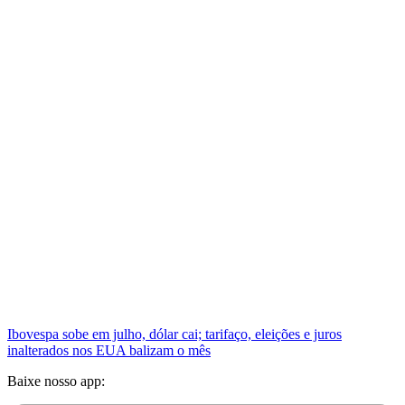
Ibovespa sobe em julho, dólar cai; tarifaço, eleições e juros
inalterados nos EUA balizam o mês
Baixe nosso app: