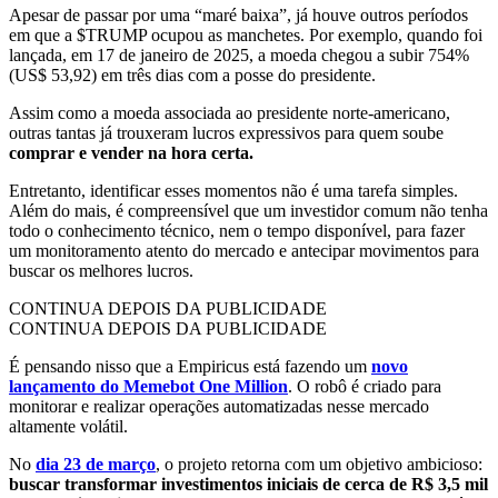
Apesar de passar por uma “maré baixa”, já houve outros períodos
em que a $TRUMP ocupou as manchetes. Por exemplo, quando foi
lançada, em 17 de janeiro de 2025, a moeda chegou a subir 754%
(US$ 53,92) em três dias com a posse do presidente.
Assim como a moeda associada ao presidente norte-americano,
outras tantas já trouxeram lucros expressivos para quem soube
comprar e vender na hora certa.
Entretanto, identificar esses momentos não é uma tarefa simples.
Além do mais, é compreensível que um investidor comum não tenha
todo o conhecimento técnico, nem o tempo disponível, para fazer
um monitoramento atento do mercado e antecipar movimentos para
buscar os melhores lucros.
CONTINUA DEPOIS DA PUBLICIDADE
CONTINUA DEPOIS DA PUBLICIDADE
É pensando nisso que a Empiricus está fazendo um
novo
lançamento do Memebot One Million
. O robô é criado para
monitorar e realizar operações automatizadas nesse mercado
altamente volátil.
No
dia 23 de março
, o projeto retorna com um objetivo ambicioso:
buscar transformar investimentos iniciais de cerca de R$ 3,5 mil