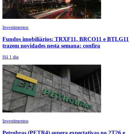
Investimentos
Fundos imobiliários: TRXF11, BRCO11 e BTLG11
trazem novidades nesta semana; confira
Há 1 dia
Investimentos
Petrobras (PETR4) supera expectativas no 2T26 e