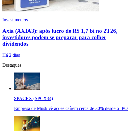
Investimentos
Axia (AXIA3): após lucro de R$ 1,7 bi no 2T26,
investidores podem se preparar para colher
dividendos
Há 2 dias
Destaques
SPACEX (SPCX34)
Empresa de Musk vê ações caírem cerca de 30% desde o IPO