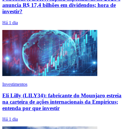
anuncia R$ 17,4 bilhões em dividendos; hora de
investir?
Há 1 dia
Investimentos
Eli Lilly (LILY34): fabricante do Mounjaro estreia
na carteira de ações internacionais da Empiricus;
entenda por que investir
Há 1 dia