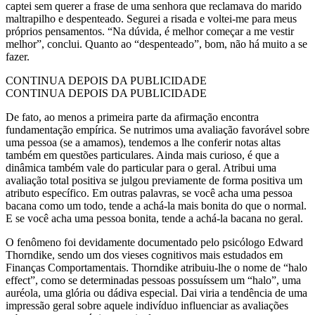
captei sem querer a frase de uma senhora que reclamava do marido
maltrapilho e despenteado. Segurei a risada e voltei-me para meus
próprios pensamentos. “Na dúvida, é melhor começar a me vestir
melhor”, conclui. Quanto ao “despenteado”, bom, não há muito a se
fazer.
CONTINUA DEPOIS DA PUBLICIDADE
CONTINUA DEPOIS DA PUBLICIDADE
De fato, ao menos a primeira parte da afirmação encontra
fundamentação empírica. Se nutrimos uma avaliação favorável sobre
uma pessoa (se a amamos), tendemos a lhe conferir notas altas
também em questões particulares. Ainda mais curioso, é que a
dinâmica também vale do particular para o geral. Atribui uma
avaliação total positiva se julgou previamente de forma positiva um
atributo específico. Em outras palavras, se você acha uma pessoa
bacana como um todo, tende a achá-la mais bonita do que o normal.
E se você acha uma pessoa bonita, tende a achá-la bacana no geral.
O fenômeno foi devidamente documentado pelo psicólogo Edward
Thorndike, sendo um dos vieses cognitivos mais estudados em
Finanças Comportamentais. Thorndike atribuiu-lhe o nome de “halo
effect”, como se determinadas pessoas possuíssem um “halo”, uma
auréola, uma glória ou dádiva especial. Dai viria a tendência de uma
impressão geral sobre aquele indivíduo influenciar as avaliações