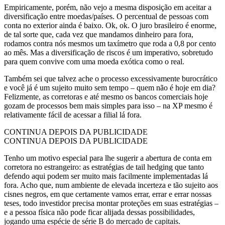
Empiricamente, porém, não vejo a mesma disposição em aceitar a
diversificação entre moedas/países. O percentual de pessoas com
conta no exterior ainda é baixo. Ok, ok. O juro brasileiro é enorme,
de tal sorte que, cada vez que mandamos dinheiro para fora,
rodamos contra nós mesmos um taxímetro que roda a 0,8 por cento
ao mês. Mas a diversificação de riscos é um imperativo, sobretudo
para quem convive com uma moeda exótica como o real.
Também sei que talvez ache o processo excessivamente burocrático
e você já é um sujeito muito sem tempo – quem não é hoje em dia?
Felizmente, as corretoras e até mesmo os bancos comerciais hoje
gozam de processos bem mais simples para isso – na XP mesmo é
relativamente fácil de acessar a filial lá fora.
CONTINUA DEPOIS DA PUBLICIDADE
CONTINUA DEPOIS DA PUBLICIDADE
Tenho um motivo especial para lhe sugerir a abertura de conta em
corretora no estrangeiro: as estratégias de tail hedging que tanto
defendo aqui podem ser muito mais facilmente implementadas lá
fora. Acho que, num ambiente de elevada incerteza e tão sujeito aos
cisnes negros, em que certamente vamos errar, errar e errar nossas
teses, todo investidor precisa montar proteções em suas estratégias –
e a pessoa física não pode ficar alijada dessas possibilidades,
jogando uma espécie de série B do mercado de capitais.