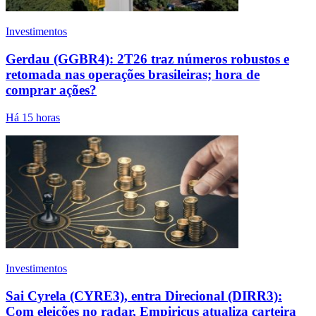
Investimentos
Gerdau (GGBR4): 2T26 traz números robustos e
retomada nas operações brasileiras; hora de
comprar ações?
Há 15 horas
Investimentos
Sai Cyrela (CYRE3), entra Direcional (DIRR3):
Com eleições no radar, Empiricus atualiza carteira