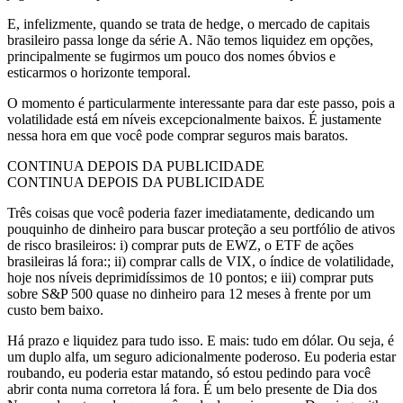
E, infelizmente, quando se trata de hedge, o mercado de capitais
brasileiro passa longe da série A. Não temos liquidez em opções,
principalmente se fugirmos um pouco dos nomes óbvios e
esticarmos o horizonte temporal.
O momento é particularmente interessante para dar este passo, pois a
volatilidade está em níveis excepcionalmente baixos. É justamente
nessa hora em que você pode comprar seguros mais baratos.
CONTINUA DEPOIS DA PUBLICIDADE
CONTINUA DEPOIS DA PUBLICIDADE
Três coisas que você poderia fazer imediatamente, dedicando um
pouquinho de dinheiro para buscar proteção a seu portfólio de ativos
de risco brasileiros: i) comprar puts de EWZ, o ETF de ações
brasileiras lá fora:; ii) comprar calls de VIX, o índice de volatilidade,
hoje nos níveis deprimidíssimos de 10 pontos; e iii) comprar puts
sobre S&P 500 quase no dinheiro para 12 meses à frente por um
custo bem baixo.
Há prazo e liquidez para tudo isso. E mais: tudo em dólar. Ou seja, é
um duplo alfa, um seguro adicionalmente poderoso. Eu poderia estar
roubando, eu poderia estar matando, só estou pedindo para você
abrir conta numa corretora lá fora. É um belo presente de Dia dos