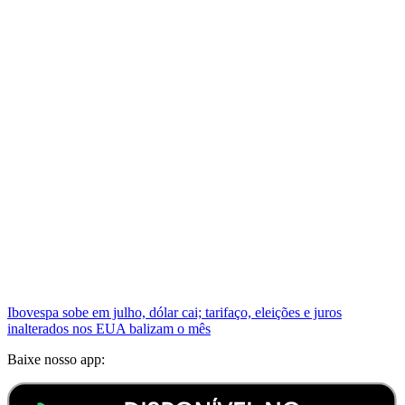
Ibovespa sobe em julho, dólar cai; tarifaço, eleições e juros
inalterados nos EUA balizam o mês
Baixe nosso app: