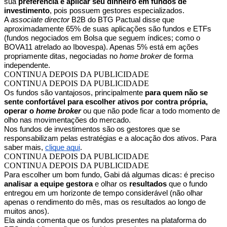
sua
preferência é aplicar seu dinheiro em fundos de
investimento
, pois possuem gestores especializados.
A
associate director
B2B do BTG Pactual disse que
aproximadamente 65% de suas aplicações são fundos e ETFs
(fundos negociados em Bolsa que seguem índices; como o
BOVA11 atrelado ao Ibovespa). Apenas 5% está em ações
propriamente ditas, negociadas no
home broker
de forma
independente.
CONTINUA DEPOIS DA PUBLICIDADE
CONTINUA DEPOIS DA PUBLICIDADE
Os fundos são vantajosos, principalmente
para quem não se
sente confortável para escolher ativos por contra própria,
operar o
home broker
ou que não pode ficar a todo momento de
olho nas movimentações do mercado.
Nos fundos de investimentos são os gestores que se
responsabilizam pelas estratégias e a alocação dos ativos. Para
saber mais,
clique aqui
.
CONTINUA DEPOIS DA PUBLICIDADE
CONTINUA DEPOIS DA PUBLICIDADE
Para escolher um bom fundo, Gabi dá algumas dicas: é preciso
analisar a equipe gestora
e olhar os
resultados
que o fundo
entregou em um horizonte de tempo considerável (não olhar
apenas o rendimento do mês, mas os resultados ao longo de
muitos anos).
Ela ainda comenta que os fundos presentes na plataforma do