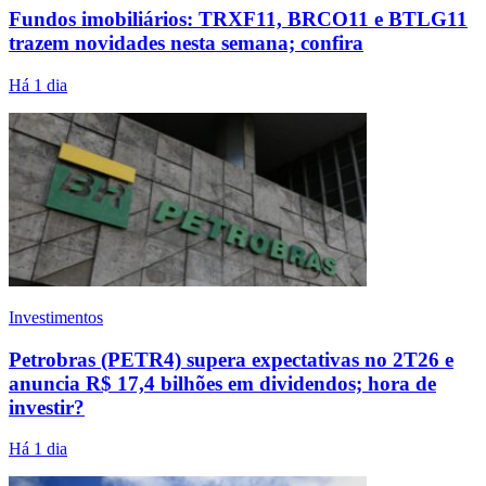
Fundos imobiliários: TRXF11, BRCO11 e BTLG11
trazem novidades nesta semana; confira
Há 1 dia
Investimentos
Petrobras (PETR4) supera expectativas no 2T26 e
anuncia R$ 17,4 bilhões em dividendos; hora de
investir?
Há 1 dia