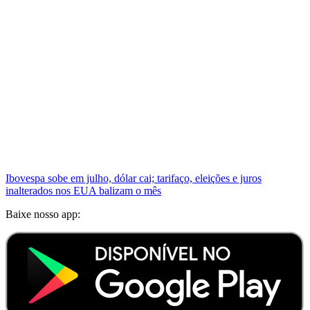
Ibovespa sobe em julho, dólar cai; tarifaço, eleições e juros
inalterados nos EUA balizam o mês
Baixe nosso app: