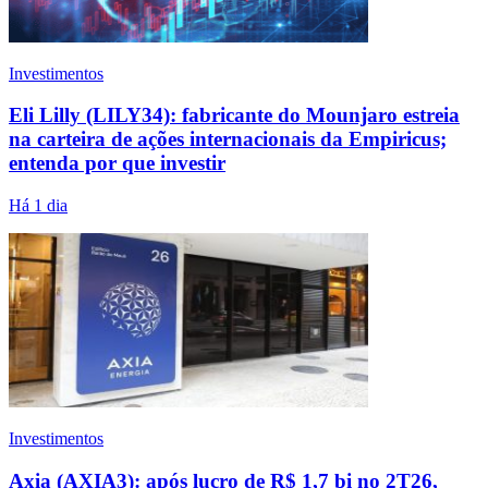
Investimentos
Eli Lilly (LILY34): fabricante do Mounjaro estreia
na carteira de ações internacionais da Empiricus;
entenda por que investir
Há 1 dia
Investimentos
Axia (AXIA3): após lucro de R$ 1,7 bi no 2T26,