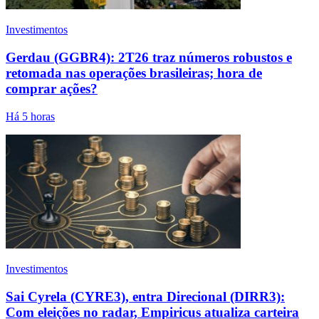
Investimentos
Gerdau (GGBR4): 2T26 traz números robustos e
retomada nas operações brasileiras; hora de
comprar ações?
Há 5 horas
Investimentos
Sai Cyrela (CYRE3), entra Direcional (DIRR3):
Com eleições no radar, Empiricus atualiza carteira