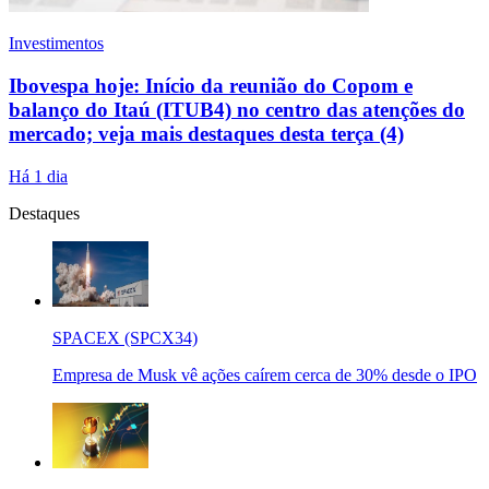
Investimentos
Ibovespa hoje: Início da reunião do Copom e
balanço do Itaú (ITUB4) no centro das atenções do
mercado; veja mais destaques desta terça (4)
Há 1 dia
Destaques
SPACEX (SPCX34)
Empresa de Musk vê ações caírem cerca de 30% desde o IPO