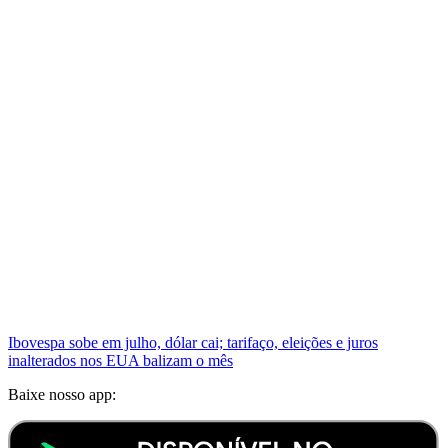
Ibovespa sobe em julho, dólar cai; tarifaço, eleições e juros
inalterados nos EUA balizam o mês
Baixe nosso app: