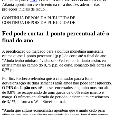
Atlanta aponta um crescimento na casa dos 2%, ademais das
projeções iniciais de recuo.
CONTINUA DEPOIS DA PUBLICIDADE
CONTINUA DEPOIS DA PUBLICIDADE
Fed pode cortar 1 ponto percentual até o
final do ano
A precificação do mercado para a política monetária americana
estima quase 1 ponto percentual (p.p.) de corte até o final do ano.
“Ainda tenho minhas dúvidas se o Fed vai cortar tanto assim, eu
estaria mais no campo do 0,75 p.p. de corte, somando três cortes de
0,25 p.p.
Por fim, Pacheco relembra que o catalisador para a forte
desvalorização de duas semanas atrás ainda não pode ser esquecido.
O
PIB do Japão
nos três meses encerrados em junho mostrou alta
de 0,8%, se recuperando de uma queda de 0,6% entre janeiro e
março. O número anualizado do período indicaria um crescimento
de 3,1%, informa o Wall Street Journal.
“Ainda que alguns economistas apontem que é muito cedo para
afirmar uma recuperação na economia japonesa, fato é que outros