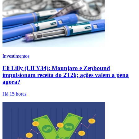
Investimentos
Eli Lilly (LILY34): Mounjaro e Zepbound
impulsionam receita do 2T26; ações valem a pena
agora?
Há 15 horas