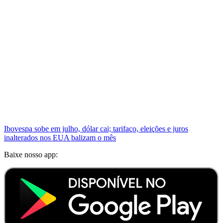
Ibovespa sobe em julho, dólar cai; tarifaço, eleições e juros
inalterados nos EUA balizam o mês
Baixe nosso app: