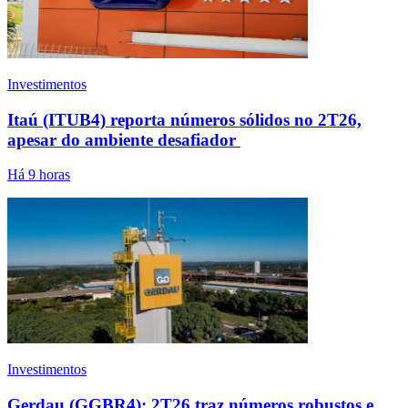
Investimentos
Itaú (ITUB4) reporta números sólidos no 2T26,
apesar do ambiente desafiador
Há 9 horas
Investimentos
Gerdau (GGBR4): 2T26 traz números robustos e