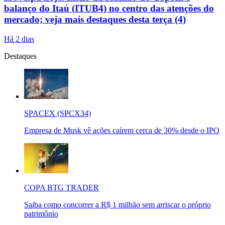
balanço do Itaú (ITUB4) no centro das atenções do
mercado; veja mais destaques desta terça (4)
Há 2 dias
Destaques
SPACEX (SPCX34)
Empresa de Musk vê ações caírem cerca de 30% desde o IPO
COPA BTG TRADER
Saiba como concorrer a R$ 1 milhão sem arriscar o próprio
patrimônio