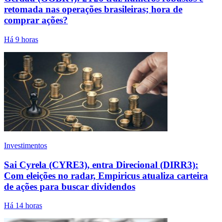
retomada nas operações brasileiras; hora de
comprar ações?
Há 9 horas
Investimentos
Sai Cyrela (CYRE3), entra Direcional (DIRR3):
Com eleições no radar, Empiricus atualiza carteira
de ações para buscar dividendos
Há 14 horas