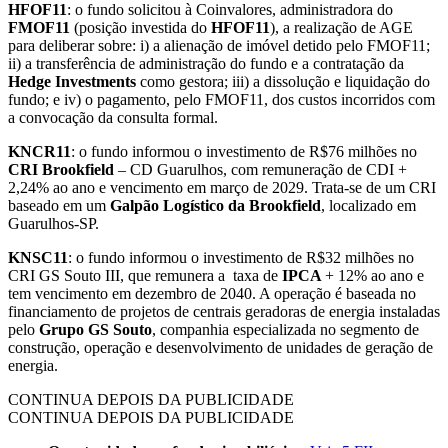
HFOF11
: o fundo solicitou à Coinvalores, administradora do
FMOF11
(posição investida do
HFOF11
), a realização de AGE
para deliberar sobre: i) a alienação de imóvel detido pelo FMOF11;
ii) a transferência de administração do fundo e a contratação da
Hedge Investments
como gestora; iii) a dissolução e liquidação do
fundo; e iv) o pagamento, pelo FMOF11, dos custos incorridos com
a convocação da consulta formal.
KNCR11
: o fundo informou o investimento de R$76 milhões no
CRI Brookfield
– CD Guarulhos, com remuneração de CDI +
2,24% ao ano e vencimento em março de 2029. Trata-se de um CRI
baseado em um
Galpão Logístico da Brookfield
, localizado em
Guarulhos-SP.
KNSC11
: o fundo informou o investimento de R$32 milhões no
CRI GS Souto III, que remunera a taxa de
IPCA
+ 12% ao ano e
tem vencimento em dezembro de 2040. A operação é baseada no
financiamento de projetos de centrais geradoras de energia instaladas
pelo
Grupo GS Souto
, companhia especializada no segmento de
construção, operação e desenvolvimento de unidades de geração de
energia.
CONTINUA DEPOIS DA PUBLICIDADE
CONTINUA DEPOIS DA PUBLICIDADE