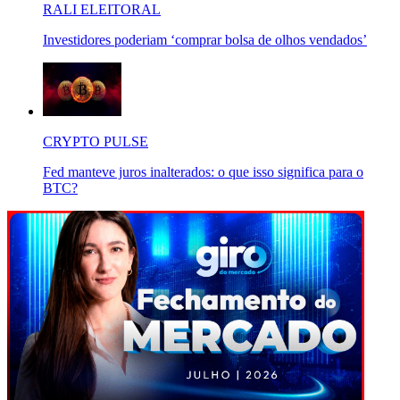
RALI ELEITORAL
Investidores poderiam ‘comprar bolsa de olhos vendados’
CRYPTO PULSE
Fed manteve juros inalterados: o que isso significa para o
BTC?