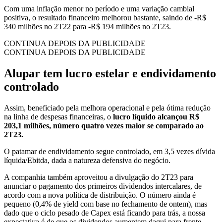
Com uma inflação menor no período e uma variação cambial
positiva, o resultado financeiro melhorou bastante, saindo de -R$
340 milhões no 2T22 para -R$ 194 milhões no 2T23.
CONTINUA DEPOIS DA PUBLICIDADE
CONTINUA DEPOIS DA PUBLICIDADE
Alupar tem lucro estelar e endividamento
controlado
Assim, beneficiado pela melhora operacional e pela ótima redução
na linha de despesas financeiras, o
lucro líquido alcançou R$
203,1 milhões, número quatro vezes maior se comparado ao
2T23.
O patamar de endividamento segue controlado, em 3,5 vezes dívida
líquida/Ebitda, dada a natureza defensiva do negócio.
A companhia também aproveitou a divulgação do 2T23 para
anunciar o pagamento dos primeiros dividendos intercalares, de
acordo com a nova política de distribuição. O número ainda é
pequeno (0,4% de yield com base no fechamento de ontem), mas
dado que o ciclo pesado de Capex está ficando para trás, a nossa
expectativa é de que os dividendos aumentem daqui para frente.