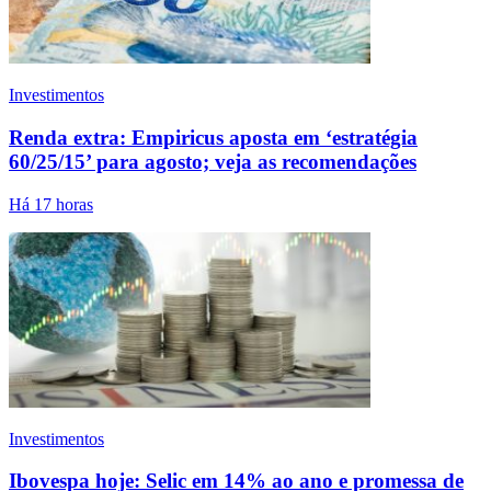
Investimentos
Renda extra: Empiricus aposta em ‘estratégia
60/25/15’ para agosto; veja as recomendações
Há 17 horas
Investimentos
Ibovespa hoje: Selic em 14% ao ano e promessa de