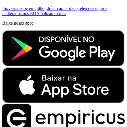
Ibovespa sobe em julho, dólar cai; tarifaço, eleições e juros
inalterados nos EUA balizam o mês
Baixe nosso app: