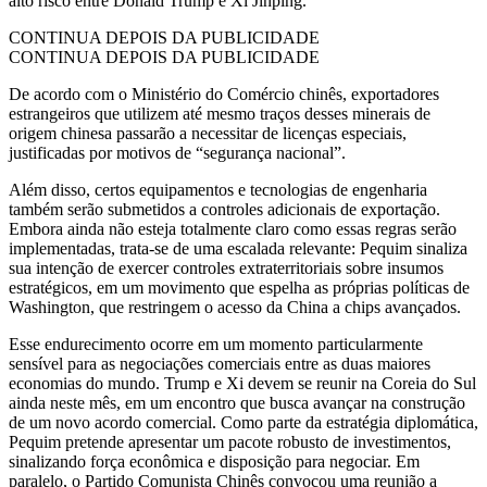
alto risco entre Donald Trump e Xi Jinping.
CONTINUA DEPOIS DA PUBLICIDADE
CONTINUA DEPOIS DA PUBLICIDADE
De acordo com o Ministério do Comércio chinês, exportadores
estrangeiros que utilizem até mesmo traços desses minerais de
origem chinesa passarão a necessitar de licenças especiais,
justificadas por motivos de “segurança nacional”.
Além disso, certos equipamentos e tecnologias de engenharia
também serão submetidos a controles adicionais de exportação.
Embora ainda não esteja totalmente claro como essas regras serão
implementadas, trata-se de uma escalada relevante: Pequim sinaliza
sua intenção de exercer controles extraterritoriais sobre insumos
estratégicos, em um movimento que espelha as próprias políticas de
Washington, que restringem o acesso da China a chips avançados.
Esse endurecimento ocorre em um momento particularmente
sensível para as negociações comerciais entre as duas maiores
economias do mundo. Trump e Xi devem se reunir na Coreia do Sul
ainda neste mês, em um encontro que busca avançar na construção
de um novo acordo comercial. Como parte da estratégia diplomática,
Pequim pretende apresentar um pacote robusto de investimentos,
sinalizando força econômica e disposição para negociar. Em
paralelo, o Partido Comunista Chinês convocou uma reunião a