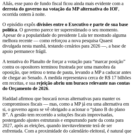
Aliás, esse pano de fundo fiscal ficou ainda mais evidente com a
derrota do governo na votação da MP alternativa do IOF
,
ocorrida ontem à noite.
O episódio expôs
divisões entre o Executivo e parte de sua base
política
. O governo parece ter superestimado o seu momento.
Apesar de a popularidade do presidente Lula ter mostrado alguma
melhora recente — como reforçou a nova pesquisa Quaest
divulgada nesta manhã, testando cenários para 2026 —, a base de
apoio permanece frágil.
A tentativa do Planalto de forçar a votação para “marcar posição”
contra os opositores terminou frustrada por uma manobra da
oposição, que retirou o tema de pauta, levando a MP a caducar antes
de chegar ao Senado. A medida representava cerca de R$ 17 bilhões
em receitas, e sua
rejeição abriu um buraco relevante nas contas
do Orçamento de 2026
.
Haddad afirmou que buscará novas alternativas para manter os
compromissos fiscais — mas, como a MP já era uma alternativa em
si, o governo agora se vê obrigado a acionar o “plano B do plano
B”. A gestão tem recorrido a soluções fiscais improvisadas,
postergando ajustes estruturais e empurrando parte da conta para
2027, após as eleições, quando inevitavelmente terá de ser
enfrentada. Com a proximidade do calendário eleitoral, é natural que