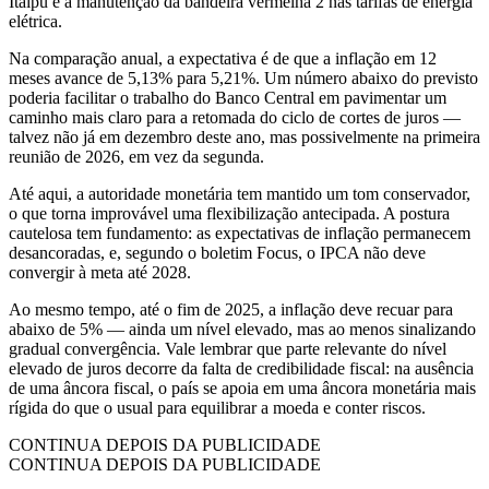
Itaipu e a manutenção da bandeira vermelha 2 nas tarifas de energia
elétrica.
Na comparação anual, a expectativa é de que a inflação em 12
meses avance de 5,13% para 5,21%. Um número abaixo do previsto
poderia facilitar o trabalho do Banco Central em pavimentar um
caminho mais claro para a retomada do ciclo de cortes de juros —
talvez não já em dezembro deste ano, mas possivelmente na primeira
reunião de 2026, em vez da segunda.
Até aqui, a autoridade monetária tem mantido um tom conservador,
o que torna improvável uma flexibilização antecipada. A postura
cautelosa tem fundamento: as expectativas de inflação permanecem
desancoradas, e, segundo o boletim Focus, o IPCA não deve
convergir à meta até 2028.
Ao mesmo tempo, até o fim de 2025, a inflação deve recuar para
abaixo de 5% — ainda um nível elevado, mas ao menos sinalizando
gradual convergência. Vale lembrar que parte relevante do nível
elevado de juros decorre da falta de credibilidade fiscal: na ausência
de uma âncora fiscal, o país se apoia em uma âncora monetária mais
rígida do que o usual para equilibrar a moeda e conter riscos.
CONTINUA DEPOIS DA PUBLICIDADE
CONTINUA DEPOIS DA PUBLICIDADE