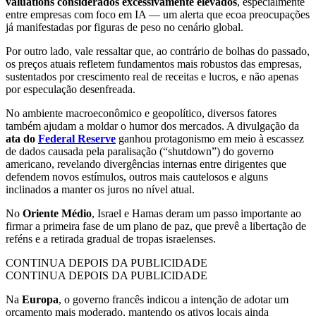
valuations considerados excessivamente elevados
, especialmente
entre empresas com foco em IA — um alerta que ecoa preocupações
já manifestadas por figuras de peso no cenário global.
Por outro lado, vale ressaltar que, ao contrário de bolhas do passado,
os preços atuais refletem fundamentos mais robustos das empresas,
sustentados por crescimento real de receitas e lucros, e não apenas
por especulação desenfreada.
No ambiente macroeconômico e geopolítico, diversos fatores
também ajudam a moldar o humor dos mercados. A divulgação da
ata do
Federal Reserve
ganhou protagonismo em meio à escassez
de dados causada pela paralisação (“shutdown”) do governo
americano, revelando divergências internas entre dirigentes que
defendem novos estímulos, outros mais cautelosos e alguns
inclinados a manter os juros no nível atual.
No
Oriente Médio
, Israel e Hamas deram um passo importante ao
firmar a primeira fase de um plano de paz, que prevê a libertação de
reféns e a retirada gradual de tropas israelenses.
CONTINUA DEPOIS DA PUBLICIDADE
CONTINUA DEPOIS DA PUBLICIDADE
Na
Europa
, o governo francês indicou a intenção de adotar um
orçamento mais moderado, mantendo os ativos locais ainda