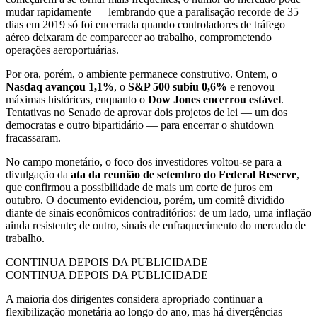
mudar rapidamente — lembrando que a paralisação recorde de 35
dias em 2019 só foi encerrada quando controladores de tráfego
aéreo deixaram de comparecer ao trabalho, comprometendo
operações aeroportuárias.
Por ora, porém, o ambiente permanece construtivo. Ontem, o
Nasdaq avançou 1,1%
, o
S&P 500 subiu 0,6%
e renovou
máximas históricas, enquanto o
Dow Jones encerrou estável
.
Tentativas no Senado de aprovar dois projetos de lei — um dos
democratas e outro bipartidário — para encerrar o shutdown
fracassaram.
No campo monetário, o foco dos investidores voltou-se para a
divulgação da
ata da reunião de setembro do Federal Reserve
,
que confirmou a possibilidade de mais um corte de juros em
outubro. O documento evidenciou, porém, um comitê dividido
diante de sinais econômicos contraditórios: de um lado, uma inflação
ainda resistente; de outro, sinais de enfraquecimento do mercado de
trabalho.
CONTINUA DEPOIS DA PUBLICIDADE
CONTINUA DEPOIS DA PUBLICIDADE
A maioria dos dirigentes considera apropriado continuar a
flexibilização monetária ao longo do ano, mas há divergências