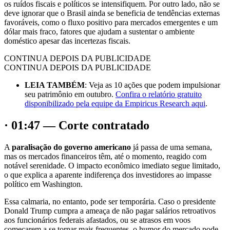
os ruídos fiscais e políticos se intensifiquem. Por outro lado, não se
deve ignorar que o Brasil ainda se beneficia de tendências externas
favoráveis, como o fluxo positivo para mercados emergentes e um
dólar mais fraco, fatores que ajudam a sustentar o ambiente
doméstico apesar das incertezas fiscais.
CONTINUA DEPOIS DA PUBLICIDADE
CONTINUA DEPOIS DA PUBLICIDADE
LEIA TAMBÉM
: Veja as 10 ações que podem impulsionar
seu patrimônio em outubro.
Confira o relatório gratuito
disponibilizado pela equipe da Empiricus Research aqui
.
· 01:47 — Corte contratado
A
paralisação do governo americano
já passa de uma semana,
mas os mercados financeiros têm, até o momento, reagido com
notável serenidade. O impacto econômico imediato segue limitado,
o que explica a aparente indiferença dos investidores ao impasse
político em Washington.
Essa calmaria, no entanto, pode ser temporária. Caso o presidente
Donald Trump cumpra a ameaça de não pagar salários retroativos
aos funcionários federais afastados, ou se atrasos em voos
começarem a se tornar mais frequentes, o humor do mercado pode