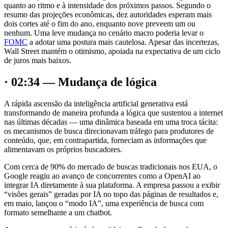
quanto ao ritmo e à intensidade dos próximos passos. Segundo o
resumo das projeções econômicas, dez autoridades esperam mais
dois cortes até o fim do ano, enquanto nove preveem um ou
nenhum. Uma leve mudança no cenário macro poderia levar o
FOMC
a adotar uma postura mais cautelosa. Apesar das incertezas,
Wall Street mantém o otimismo, apoiada na expectativa de um ciclo
de juros mais baixos.
· 02:34 — Mudança de lógica
A rápida ascensão da inteligência artificial generativa está
transformando de maneira profunda a lógica que sustentou a internet
nas últimas décadas — uma dinâmica baseada em uma troca tácita:
os mecanismos de busca direcionavam tráfego para produtores de
conteúdo, que, em contrapartida, forneciam as informações que
alimentavam os próprios buscadores.
Com cerca de 90% do mercado de buscas tradicionais nos EUA, o
Google reagiu ao avanço de concorrentes como a OpenAI ao
integrar IA diretamente à sua plataforma. A empresa passou a exibir
“visões gerais” geradas por IA no topo das páginas de resultados e,
em maio, lançou o “modo IA”, uma experiência de busca com
formato semelhante a um chatbot.