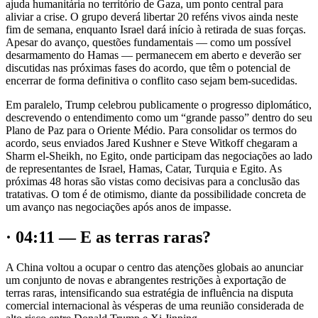
ajuda humanitária no território de Gaza, um ponto central para
aliviar a crise. O grupo deverá libertar 20 reféns vivos ainda neste
fim de semana, enquanto Israel dará início à retirada de suas forças.
Apesar do avanço, questões fundamentais — como um possível
desarmamento do Hamas — permanecem em aberto e deverão ser
discutidas nas próximas fases do acordo, que têm o potencial de
encerrar de forma definitiva o conflito caso sejam bem-sucedidas.
Em paralelo, Trump celebrou publicamente o progresso diplomático,
descrevendo o entendimento como um “grande passo” dentro do seu
Plano de Paz para o Oriente Médio. Para consolidar os termos do
acordo, seus enviados Jared Kushner e Steve Witkoff chegaram a
Sharm el-Sheikh, no Egito, onde participam das negociações ao lado
de representantes de Israel, Hamas, Catar, Turquia e Egito. As
próximas 48 horas são vistas como decisivas para a conclusão das
tratativas. O tom é de otimismo, diante da possibilidade concreta de
um avanço nas negociações após anos de impasse.
· 04:11 — E as terras raras?
A China voltou a ocupar o centro das atenções globais ao anunciar
um conjunto de novas e abrangentes restrições à exportação de
terras raras, intensificando sua estratégia de influência na disputa
comercial internacional às vésperas de uma reunião considerada de