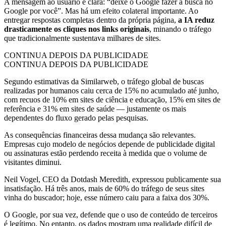
A mensagem ao usuário é clara: “deixe o Google fazer a busca no
Google por você”. Mas há um efeito colateral importante. Ao
entregar respostas completas dentro da própria página,
a IA reduz
drasticamente os cliques nos links originais
, minando o tráfego
que tradicionalmente sustentava milhares de sites.
CONTINUA DEPOIS DA PUBLICIDADE
CONTINUA DEPOIS DA PUBLICIDADE
Segundo estimativas da Similarweb, o tráfego global de buscas
realizadas por humanos caiu cerca de 15% no acumulado até junho,
com recuos de 10% em sites de ciência e educação, 15% em sites de
referência e 31% em sites de saúde — justamente os mais
dependentes do fluxo gerado pelas pesquisas.
As consequências financeiras dessa mudança são relevantes.
Empresas cujo modelo de negócios depende de publicidade digital
ou assinaturas estão perdendo receita à medida que o volume de
visitantes diminui.
Neil Vogel, CEO da Dotdash Meredith, expressou publicamente sua
insatisfação. Há três anos, mais de 60% do tráfego de seus sites
vinha do buscador; hoje, esse número caiu para a faixa dos 30%.
O Google, por sua vez, defende que o uso de conteúdo de terceiros
é legítimo. No entanto, os dados mostram uma realidade difícil de