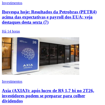
Investimentos
Ibovespa hoje: Resultados da Petrobras (PETR4)
acima das expectativas e payroll dos EUA; veja
destaques desta sexta (7)
Há 14 horas
Investimentos
Axia (AXIA3): após lucro de R$ 1,7 bi no 2T26,
investidores podem se preparar para colher
dividendos