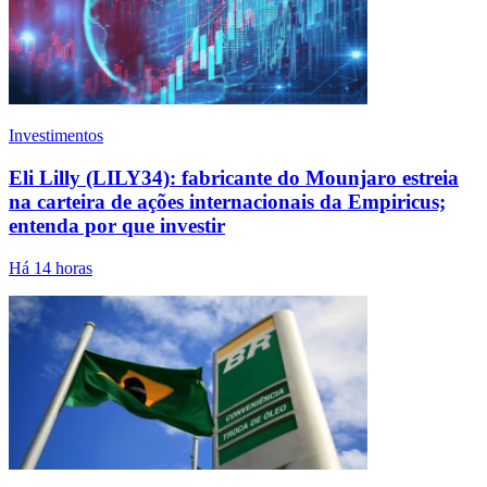
Investimentos
Eli Lilly (LILY34): fabricante do Mounjaro estreia
na carteira de ações internacionais da Empiricus;
entenda por que investir
Há 14 horas