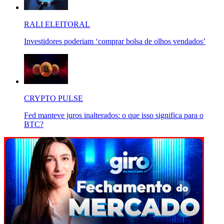
RALI ELEITORAL
Investidores poderiam ‘comprar bolsa de olhos vendados’
CRYPTO PULSE
Fed manteve juros inalterados: o que isso significa para o
BTC?