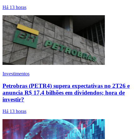
Há 13 horas
Investimentos
Petrobras (PETR4) supera expectativas no 2T26 e
anuncia R$ 17,4 bilhões em dividendos; hora de
investir?
Há 13 horas