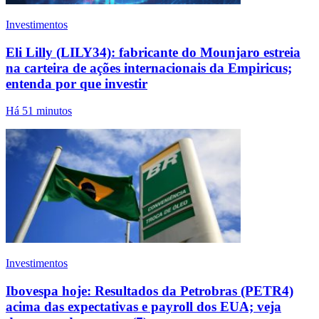
Investimentos
Eli Lilly (LILY34): fabricante do Mounjaro estreia
na carteira de ações internacionais da Empiricus;
entenda por que investir
Há 51 minutos
Investimentos
Ibovespa hoje: Resultados da Petrobras (PETR4)
acima das expectativas e payroll dos EUA; veja