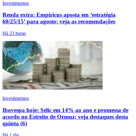
Investimentos
Renda extra: Empiricus aposta em ‘estratégia
60/25/15’ para agosto; veja as recomendações
Há 23 horas
Investimentos
Ibovespa hoje: Selic em 14% ao ano e promessa de
acordo no Estreito de Ormuz; veja destaques desta
quinta (6)
Há 1 dia