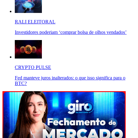
RALI ELEITORAL
Investidores poderiam ‘comprar bolsa de olhos vendados’
CRYPTO PULSE
Fed manteve juros inalterados: o que isso significa para o
BTC?