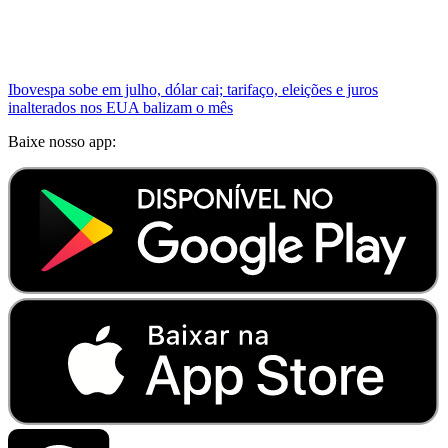
Ibovespa sobe em julho, dólar cai; tarifaço, eleições e juros
inalterados nos EUA balizam o mês
Baixe nosso app: