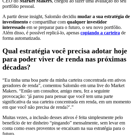
CEO do
Market Makers
, chegou ao fazer uma avaliação do seu
portfólio pessoal.
A partir desse insight, Salomão decidiu
mudar a sua estratégia de
investimento
e compartilhar com
qualquer investidor
interessado
em se preparar para o futuro, o seu novo portfólio.
Além disso, é possível replicá-lo, apenas
copiando a carteira
de
forma automatizada.
Qual estratégia você precisa adotar hoje
para poder viver de renda nas próximas
décadas?
“Eu tinha uma boa parte da minha carteira concentrada em ativos
geradores de renda”, comentou Salomão em uma live do Market
Makers. “Então um consultor, amigo meu, fez a seguinte
provocação: ‘já parou para pensar que você tem uma parte
significativa da sua carteira concentrada em renda, em um momento
em que você não precisa de renda?’.”
Muitas vezes, a inclusão desses ativos é feita simplesmente pelo
benefício de ter dinheiro “pingando” mensalmente, sem levar em
conta como esses proventos se encaixam na sua estratégia para o
futuro.