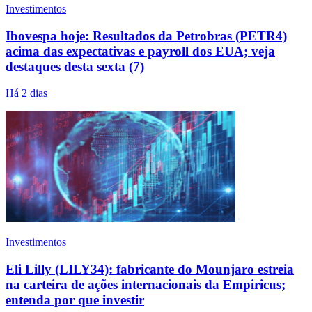
Investimentos
Ibovespa hoje: Resultados da Petrobras (PETR4)
acima das expectativas e payroll dos EUA; veja
destaques desta sexta (7)
Há 2 dias
Investimentos
Eli Lilly (LILY34): fabricante do Mounjaro estreia
na carteira de ações internacionais da Empiricus;
entenda por que investir