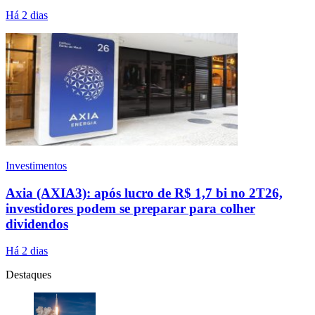
Há 2 dias
Investimentos
Axia (AXIA3): após lucro de R$ 1,7 bi no 2T26,
investidores podem se preparar para colher
dividendos
Há 2 dias
Destaques