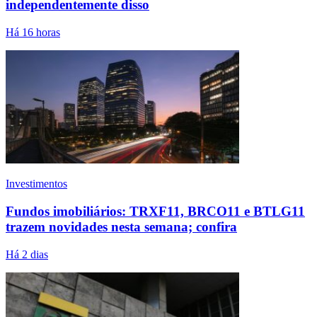
independentemente disso
Há 16 horas
Investimentos
Fundos imobiliários: TRXF11, BRCO11 e BTLG11
trazem novidades nesta semana; confira
Há 2 dias