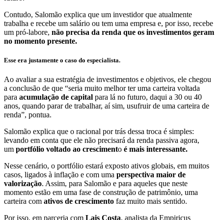
Contudo, Salomão explica que um investidor que atualmente
trabalha e recebe um salário ou tem uma empresa e, por isso, recebe
um pró-labore,
não precisa da renda que os investimentos geram
no momento presente.
Esse era justamente o caso do especialista.
Ao avaliar a sua estratégia de investimentos e objetivos, ele chegou
a conclusão de que “seria muito melhor ter uma carteira voltada
para
acumulação de capital
para lá no futuro, daqui a 30 ou 40
anos, quando parar de trabalhar, aí sim, usufruir de uma carteira de
renda”, pontua.
Salomão explica que o racional por trás dessa troca é simples:
levando em conta que ele não precisará da renda passiva agora,
um
portfólio voltado ao cresciment
o
é mais interessante.
Nesse cenário, o portfólio estará exposto ativos globais, em muitos
casos, ligados à inflação e com uma
perspectiva maior de
valorização
. Assim, para Salomão e para aqueles que neste
momento estão em uma fase de construção de patrimônio, uma
carteira com
ativos de crescimento
faz muito mais sentido.
Por isso, em parceria com
Lais Costa
, analista da Empiricus