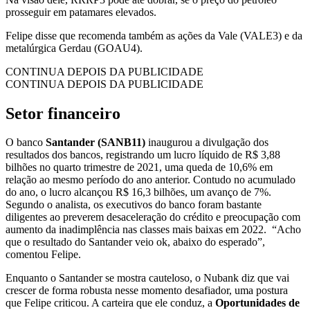
prosseguir em patamares elevados.
Felipe disse que recomenda também as ações da Vale (VALE3) e da
metalúrgica Gerdau (GOAU4).
CONTINUA DEPOIS DA PUBLICIDADE
CONTINUA DEPOIS DA PUBLICIDADE
Setor financeiro
O banco
Santander (SANB11)
inaugurou a divulgação dos
resultados dos bancos, registrando um lucro líquido de R$ 3,88
bilhões no quarto trimestre de 2021, uma queda de 10,6% em
relação ao mesmo período do ano anterior. Contudo no acumulado
do ano, o lucro alcançou R$ 16,3 bilhões, um avanço de 7%.
Segundo o analista, os executivos do banco foram bastante
diligentes ao preverem desaceleração do crédito e preocupação com
aumento da inadimplência nas classes mais baixas em 2022. “Acho
que o resultado do Santander veio ok, abaixo do esperado”,
comentou Felipe.
Enquanto o Santander se mostra cauteloso, o Nubank diz que vai
crescer de forma robusta nesse momento desafiador, uma postura
que Felipe criticou. A carteira que ele conduz, a
Oportunidades de