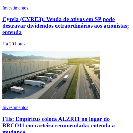
Investimentos
Cyrela (CYRE3): Venda de ativos em SP pode
destravar dividendos extraordinários aos acionistas;
entenda
Há 20 horas
Investimentos
FIIs: Empiricus coloca ALZR11 no lugar do
BRCO11 em carteira recomendada; entenda a
mudança