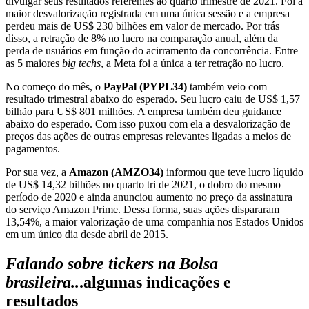
divulgar seus resultados referentes ao quarto trimestre de 2021. Foi a
maior desvalorização registrada em uma única sessão e a empresa
perdeu mais de US$ 230 bilhões em valor de mercado. Por trás
disso, a retração de 8% no lucro na comparação anual, além da
perda de usuários em função do acirramento da concorrência. Entre
as 5 maiores
big techs
, a Meta foi a única a ter retração no lucro.
No começo do mês, o
PayPal (PYPL34)
também veio com
resultado trimestral abaixo do esperado. Seu lucro caiu de US$ 1,57
bilhão para US$ 801 milhões. A empresa também deu guidance
abaixo do esperado. Com isso puxou com ela a desvalorização de
preços das ações de outras empresas relevantes ligadas a meios de
pagamentos.
Por sua vez, a
Amazon (AMZO34)
informou que teve lucro líquido
de US$ 14,32 bilhões no quarto tri de 2021, o dobro do mesmo
período de 2020 e ainda anunciou aumento no preço da assinatura
do serviço Amazon Prime. Dessa forma, suas ações dispararam
13,54%, a maior valorização de uma companhia nos Estados Unidos
em um único dia desde abril de 2015.
Falando sobre tickers na Bolsa
brasileira..
.algumas
indicações e
resultados