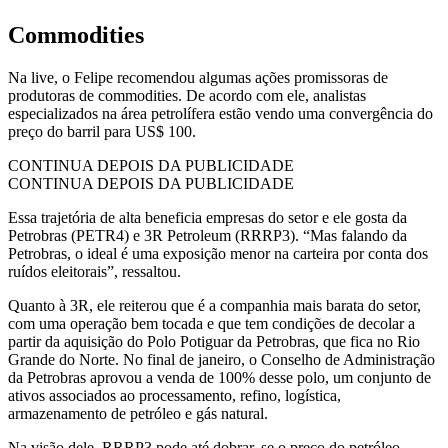
Commodities
Na live, o Felipe recomendou algumas ações promissoras de
produtoras de commodities. De acordo com ele, analistas
especializados na área petrolífera estão vendo uma convergência do
preço do barril para US$ 100.
CONTINUA DEPOIS DA PUBLICIDADE
CONTINUA DEPOIS DA PUBLICIDADE
Essa trajetória de alta beneficia empresas do setor e ele gosta da
Petrobras (PETR4) e 3R Petroleum (RRRP3). “Mas falando da
Petrobras, o ideal é uma exposição menor na carteira por conta dos
ruídos eleitorais”, ressaltou.
Quanto à 3R, ele reiterou que é a companhia mais barata do setor,
com uma operação bem tocada e que tem condições de decolar a
partir da aquisição do Polo Potiguar da Petrobras, que fica no Rio
Grande do Norte.
No final de janeiro, o Conselho de Administração
da Petrobras aprovou a venda de 100% desse polo, um conjunto de
ativos associados ao processamento, refino, logística,
armazenamento de petróleo e gás natural.
Na visão dele, RRRP3 pode até dobrar, se o preço do petróleo