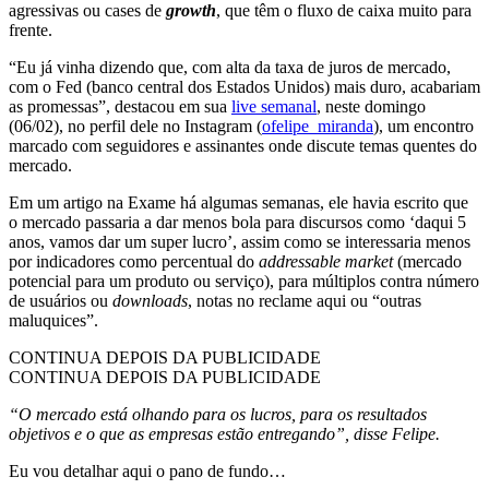
agressivas ou cases de
growth
, que têm o fluxo de caixa muito para
frente.
“Eu já vinha dizendo que, com alta da taxa de juros de mercado,
com o Fed (banco central dos Estados Unidos) mais duro, acabariam
as promessas”, destacou em sua
live semanal
, neste domingo
(06/02), no perfil dele no Instagram (
ofelipe_miranda
), um encontro
marcado com seguidores e assinantes onde discute temas quentes do
mercado.
Em um artigo na Exame há algumas semanas, ele havia escrito que
o mercado passaria a dar menos bola para discursos como ‘daqui 5
anos, vamos dar um super lucro’, assim como se interessaria menos
por indicadores como percentual do
addressable market
(mercado
potencial para um produto ou serviço), para múltiplos contra número
de usuários ou
downloads
, notas no reclame aqui ou “outras
maluquices”.
CONTINUA DEPOIS DA PUBLICIDADE
CONTINUA DEPOIS DA PUBLICIDADE
“O mercado está olhando para os lucros, para os resultados
objetivos e o que as empresas estão entregando”, disse Felipe.
Eu vou detalhar aqui o pano de fundo…