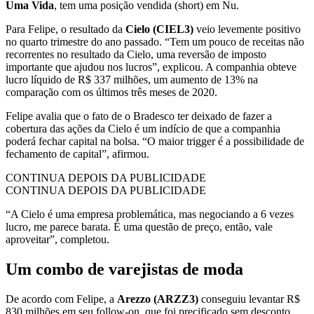
Uma Vida
, tem uma posição vendida (short) em Nu.
Para Felipe, o resultado da
Cielo (CIEL3)
veio levemente positivo
no quarto trimestre do ano passado. “Tem um pouco de receitas não
recorrentes no resultado da Cielo, uma reversão de imposto
importante que ajudou nos lucros”, explicou. A companhia obteve
lucro líquido de R$ 337 milhões, um aumento de 13% na
comparação com os últimos três meses de 2020.
Felipe avalia que o fato de o Bradesco ter deixado de fazer a
cobertura das ações da Cielo é um indício de que a companhia
poderá fechar capital na bolsa. “O maior trigger é a possibilidade de
fechamento de capital”, afirmou.
CONTINUA DEPOIS DA PUBLICIDADE
CONTINUA DEPOIS DA PUBLICIDADE
“A Cielo é uma empresa problemática, mas negociando a 6 vezes
lucro, me parece barata. É uma questão de preço, então, vale
aproveitar”, completou.
Um combo de varejistas de moda
De acordo com Felipe, a
Arezzo (ARZZ3)
conseguiu levantar R$
830 milhões em seu follow-on, que foi precificado sem desconto.