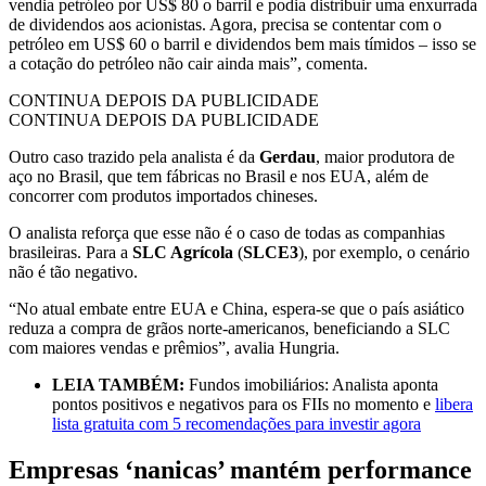
vendia petróleo por US$ 80 o barril e podia distribuir uma enxurrada
de dividendos aos acionistas. Agora, precisa se contentar com o
petróleo em US$ 60 o barril e dividendos bem mais tímidos – isso se
a cotação do petróleo não cair ainda mais”, comenta.
CONTINUA DEPOIS DA PUBLICIDADE
CONTINUA DEPOIS DA PUBLICIDADE
Outro caso trazido pela analista é da
Gerdau
, maior produtora de
aço no Brasil, que tem fábricas no Brasil e nos EUA, além de
concorrer com produtos importados chineses.
O analista reforça que esse não é o caso de todas as companhias
brasileiras. Para a
SLC Agrícola
(
SLCE3
), por exemplo, o cenário
não é tão negativo.
“No atual embate entre EUA e China, espera-se que o país asiático
reduza a compra de grãos norte-americanos, beneficiando a SLC
com maiores vendas e prêmios”, avalia Hungria.
LEIA TAMBÉM:
Fundos imobiliários: Analista aponta
pontos positivos e negativos para os FIIs no momento e
libera
lista gratuita com 5 recomendações para investir agora
Empresas ‘nanicas’ mantém performance