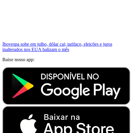
Ibovespa sobe em julho, dólar cai; tarifaço, eleições e juros
inalterados nos EUA balizam o mês
Baixe nosso app: