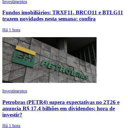
Investimentos
Fundos imobiliários: TRXF11, BRCO11 e BTLG11
trazem novidades nesta semana; confira
Há 1 hora
Investimentos
Petrobras (PETR4) supera expectativas no 2T26 e
anuncia R$ 17,4 bilhões em dividendos; hora de
investir?
Há 1 hora