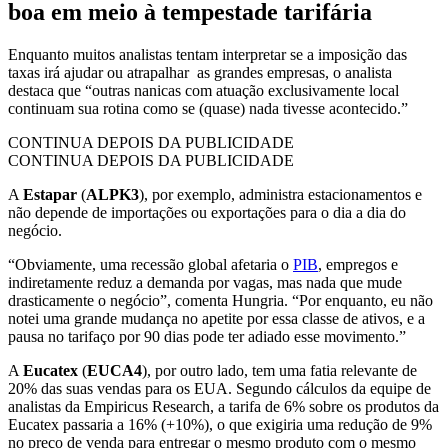
boa em meio à tempestade tarifária
Enquanto muitos analistas tentam interpretar se a imposição das
taxas irá ajudar ou atrapalhar as grandes empresas, o analista
destaca que “outras nanicas com atuação exclusivamente local
continuam sua rotina como se (quase) nada tivesse acontecido.”
CONTINUA DEPOIS DA PUBLICIDADE
CONTINUA DEPOIS DA PUBLICIDADE
A
Estapar
(
ALPK3
), por exemplo, administra estacionamentos e
não depende de importações ou exportações para o dia a dia do
negócio.
“Obviamente, uma recessão global afetaria o
PIB
, empregos e
indiretamente reduz a demanda por vagas, mas nada que mude
drasticamente o negócio”, comenta Hungria. “Por enquanto, eu não
notei uma grande mudança no apetite por essa classe de ativos, e a
pausa no tarifaço por 90 dias pode ter adiado esse movimento.”
A
Eucatex
(
EUCA4
), por outro lado, tem uma fatia relevante de
20% das suas vendas para os EUA. Segundo cálculos da equipe de
analistas da Empiricus Research, a tarifa de 6% sobre os produtos da
Eucatex passaria a 16% (+10%), o que exigiria uma redução de 9%
no preço de venda para entregar o mesmo produto com o mesmo