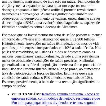
um movimento mais amplo de inovação na saúde. Tecnologias de
edição genética expandem-se para tratar um espectro maior de
doenças, enquanto a inteligência artificial promete revolucionar
tratamentos e prevenções. Avanços significativos também são
observados no desenvolvimento de vacinas, especialmente através
da tecnologia mRNA, e na evolução dos diagnósticos, capazes de
identificar condições como a doença de Alzheimer.
Estima-se que os investimentos no setor da saúde possam aumentar
em torno de 34% este ano, alcançando quase US$ 900 bilhões.
Historicamente, inovações na saúde têm reduzido os anos de vida
perdidos por doenças e incapacidades em 10% a cada década. Nos
países desenvolvidos, os Estados Unidos se destacam como os
maiores beneficiários, paradoxalmente, devido a uma prevalência
maior de obesidade e condições de saúde precárias. Melhorias
generalizadas na saúde da população americana têm o potencial de
impulsionar o Produto Interno Bruto a longo prazo, ao aumentar a
taxa de participação na força de trabalho. Estima-se que a má
condição de saúde reduza o PIB americano em mais de 10%.
Estamos, possivelmente, à beira de uma revolução significativa no
campo da saúde.
VEJA TAMBÉM:
Relatório gratuito apresenta 5 ações de
empresas sólidas, com modelos de negócio resilientes e que
têm tudo para pagar ótimos dividendos este ano, segundo