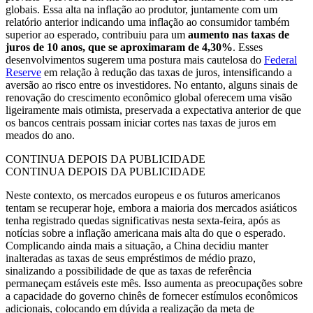
globais. Essa alta na inflação ao produtor, juntamente com um
relatório anterior indicando uma inflação ao consumidor também
superior ao esperado, contribuiu para um
aumento nas taxas de
juros de 10 anos, que se aproximaram de 4,30%
. Esses
desenvolvimentos sugerem uma postura mais cautelosa do
Federal
Reserve
em relação à redução das taxas de juros, intensificando a
aversão ao risco entre os investidores. No entanto, alguns sinais de
renovação do crescimento econômico global oferecem uma visão
ligeiramente mais otimista, preservada a expectativa anterior de que
os bancos centrais possam iniciar cortes nas taxas de juros em
meados do ano.
CONTINUA DEPOIS DA PUBLICIDADE
CONTINUA DEPOIS DA PUBLICIDADE
Neste contexto, os mercados europeus e os futuros americanos
tentam se recuperar hoje, embora a maioria dos mercados asiáticos
tenha registrado quedas significativas nesta sexta-feira, após as
notícias sobre a inflação americana mais alta do que o esperado.
Complicando ainda mais a situação, a China decidiu manter
inalteradas as taxas de seus empréstimos de médio prazo,
sinalizando a possibilidade de que as taxas de referência
permaneçam estáveis este mês. Isso aumenta as preocupações sobre
a capacidade do governo chinês de fornecer estímulos econômicos
adicionais, colocando em dúvida a realização da meta de