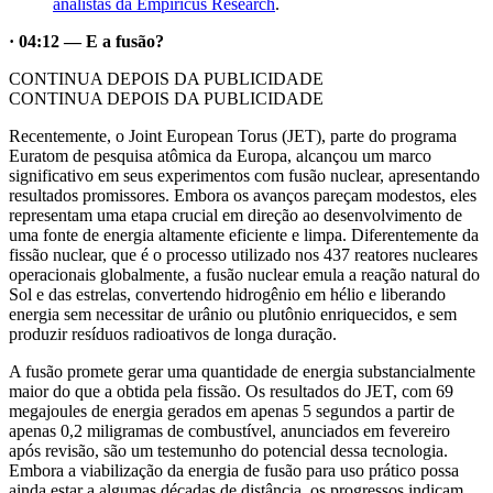
analistas da Empiricus Research
.
· 04:12 — E a fusão?
CONTINUA DEPOIS DA PUBLICIDADE
CONTINUA DEPOIS DA PUBLICIDADE
Recentemente, o Joint European Torus (JET), parte do programa
Euratom de pesquisa atômica da Europa, alcançou um marco
significativo em seus experimentos com fusão nuclear, apresentando
resultados promissores. Embora os avanços pareçam modestos, eles
representam uma etapa crucial em direção ao desenvolvimento de
uma fonte de energia altamente eficiente e limpa. Diferentemente da
fissão nuclear, que é o processo utilizado nos 437 reatores nucleares
operacionais globalmente, a fusão nuclear emula a reação natural do
Sol e das estrelas, convertendo hidrogênio em hélio e liberando
energia sem necessitar de urânio ou plutônio enriquecidos, e sem
produzir resíduos radioativos de longa duração.
A fusão promete gerar uma quantidade de energia substancialmente
maior do que a obtida pela fissão. Os resultados do JET, com 69
megajoules de energia gerados em apenas 5 segundos a partir de
apenas 0,2 miligramas de combustível, anunciados em fevereiro
após revisão, são um testemunho do potencial dessa tecnologia.
Embora a viabilização da energia de fusão para uso prático possa
ainda estar a algumas décadas de distância, os progressos indicam