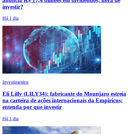
anuncia R$ 17,4 bilhões em dividendos; hora de
investir?
Há 1 dia
Investimentos
Eli Lilly (LILY34): fabricante do Mounjaro estreia
na carteira de ações internacionais da Empiricus;
entenda por que investir
Há 1 dia