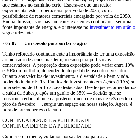
que estamos no caminho certo. Espera-se que um reator
experimental esteja operacional por volta de 2035, com a
possibilidade de reatores comerciais emergindo por volta de 2050.
Enquanto isso, as usinas nucleares existentes continuam a ser uma
fonte importante de energia, e o interesse no
investimento em urânio
segue relevante.
· 05:07 — Um cavalo para surfar o agro
Tenho reforçado continuamente a importância de ter uma exposição
ao mercado de ações brasileiro, mesmo para perfis mais
conservadores. A proporção dessa exposição pode variar entre 10%
e 30% do portfólio, dependendo do perfil de risco do investidor.
Quanto aos veículos de investimento, a diversidade é bem-vinda,
podendo incluir ETFs, Fundos de Investimento em Ações (FIAs) ou
uma seleção de 10 a 15 ações destacadas. Desde que recomendamos
a saída da Sabesp, após um ganho de 35% — decisão que se
mostrou acertada diante da posterior queda de mais de 6% desde o
pico de fevereiro —, surgiu um espaço em nossa seleção. Agora, é
hora de preencher essa lacuna.
CONTINUA DEPOIS DA PUBLICIDADE
CONTINUA DEPOIS DA PUBLICIDADE
Com isso em mente, voltamos nossa atenção para a…