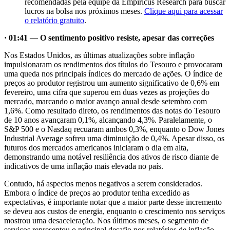
recomendadas pela equipe da Empiricus Research para buscar
lucros na bolsa nos próximos meses.
Clique aqui para acessar
o relatório gratuito
.
· 01:41 — O sentimento positivo resiste, apesar das correções
Nos Estados Unidos, as últimas atualizações sobre inflação
impulsionaram os rendimentos dos títulos do Tesouro e provocaram
uma queda nos principais índices do mercado de ações. O índice de
preços ao produtor registrou um aumento significativo de 0,6% em
fevereiro, uma cifra que superou em duas vezes as projeções do
mercado, marcando o maior avanço anual desde setembro com
1,6%. Como resultado direto, os rendimentos das notas do Tesouro
de 10 anos avançaram 0,1%, alcançando 4,3%. Paralelamente, o
S&P 500 e o Nasdaq recuaram ambos 0,3%, enquanto o Dow Jones
Industrial Average sofreu uma diminuição de 0,4%. Apesar disso, os
futuros dos mercados americanos iniciaram o dia em alta,
demonstrando uma notável resiliência dos ativos de risco diante de
indicativos de uma inflação mais elevada no país.
Contudo, há aspectos menos negativos a serem considerados.
Embora o índice de preços ao produtor tenha excedido as
expectativas, é importante notar que a maior parte desse incremento
se deveu aos custos de energia, enquanto o crescimento nos serviços
mostrou uma desaceleração. Nos últimos meses, o segmento de
serviços representou o principal desafio nos relatórios de inflação.