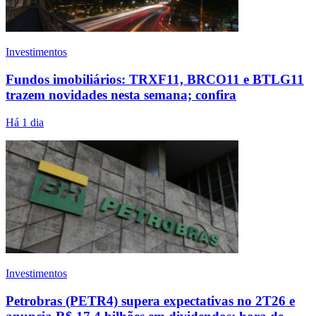
Investimentos
Fundos imobiliários: TRXF11, BRCO11 e BTLG11
trazem novidades nesta semana; confira
Há 1 dia
Investimentos
Petrobras (PETR4) supera expectativas no 2T26 e