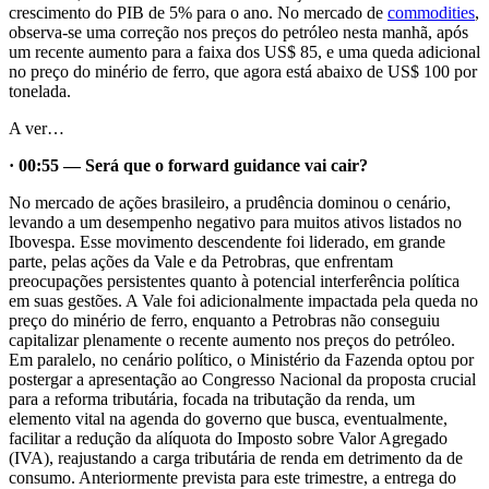
crescimento do PIB de 5% para o ano. No mercado de
commodities
,
observa-se uma correção nos preços do petróleo nesta manhã, após
um recente aumento para a faixa dos US$ 85, e uma queda adicional
no preço do minério de ferro, que agora está abaixo de US$ 100 por
tonelada.
A ver…
· 00:55 — Será que o forward guidance vai cair?
No mercado de ações brasileiro, a prudência dominou o cenário,
levando a um desempenho negativo para muitos ativos listados no
Ibovespa. Esse movimento descendente foi liderado, em grande
parte, pelas ações da Vale e da Petrobras, que enfrentam
preocupações persistentes quanto à potencial interferência política
em suas gestões. A Vale foi adicionalmente impactada pela queda no
preço do minério de ferro, enquanto a Petrobras não conseguiu
capitalizar plenamente o recente aumento nos preços do petróleo.
Em paralelo, no cenário político, o Ministério da Fazenda optou por
postergar a apresentação ao Congresso Nacional da proposta crucial
para a reforma tributária, focada na tributação da renda, um
elemento vital na agenda do governo que busca, eventualmente,
facilitar a redução da alíquota do Imposto sobre Valor Agregado
(IVA), reajustando a carga tributária de renda em detrimento da de
consumo. Anteriormente prevista para este trimestre, a entrega do