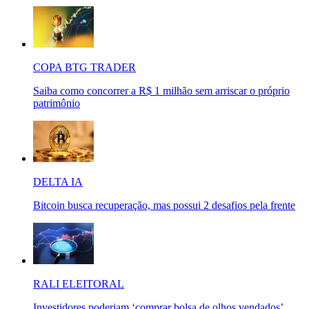
COPA BTG TRADER
Saiba como concorrer a R$ 1 milhão sem arriscar o próprio
patrimônio
DELTA IA
Bitcoin busca recuperação, mas possui 2 desafios pela frente
RALI ELEITORAL
Investidores poderiam ‘comprar bolsa de olhos vendados’