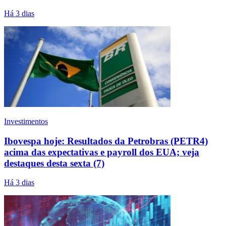
Há 3 dias
Investimentos
Ibovespa hoje: Resultados da Petrobras (PETR4)
acima das expectativas e payroll dos EUA; veja
destaques desta sexta (7)
Há 3 dias