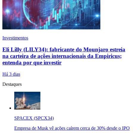
Investimentos
Eli Lilly (LILY34): fabricante do Mounjaro estreia
na carteira de ações internacionais da Empiricus;
entenda por que investir
Há 3 dias
Destaques
SPACEX (SPCX34)
Empresa de Musk vê ações caírem cerca de 30% desde o IPO