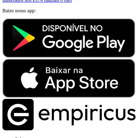
inalterados nos EUA balizam o mês
Baixe nosso app: