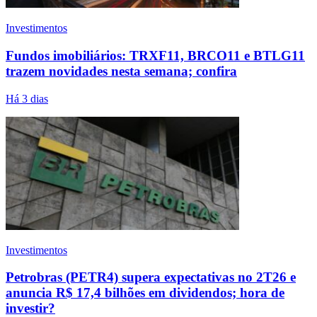
Investimentos
Fundos imobiliários: TRXF11, BRCO11 e BTLG11
trazem novidades nesta semana; confira
Há 3 dias
Investimentos
Petrobras (PETR4) supera expectativas no 2T26 e
anuncia R$ 17,4 bilhões em dividendos; hora de
investir?