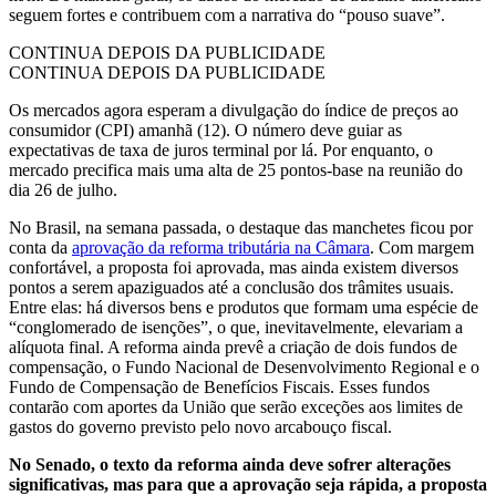
seguem fortes e contribuem com a narrativa do “pouso suave”.
CONTINUA DEPOIS DA PUBLICIDADE
CONTINUA DEPOIS DA PUBLICIDADE
Os mercados agora esperam a divulgação do índice de preços ao
consumidor (CPI) amanhã (12). O número deve guiar as
expectativas de taxa de juros terminal por lá. Por enquanto, o
mercado precifica mais uma alta de 25 pontos-base na reunião do
dia 26 de julho.
No Brasil, na semana passada, o destaque das manchetes ficou por
conta da
aprovação da reforma tributária na Câmara
. Com margem
confortável, a proposta foi aprovada, mas ainda existem diversos
pontos a serem apaziguados até a conclusão dos trâmites usuais.
Entre elas: há diversos bens e produtos que formam uma espécie de
“conglomerado de isenções”, o que, inevitavelmente, elevariam a
alíquota final. A reforma ainda prevê a criação de dois fundos de
compensação, o Fundo Nacional de Desenvolvimento Regional e o
Fundo de Compensação de Benefícios Fiscais. Esses fundos
contarão com aportes da União que serão exceções aos limites de
gastos do governo previsto pelo novo arcabouço fiscal.
No Senado, o texto da reforma ainda deve sofrer alterações
significativas, mas para que a aprovação seja rápida, a proposta