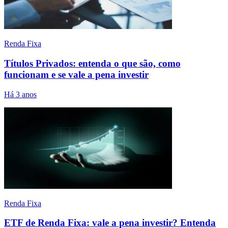
Renda Fixa
Títulos Privados: entenda o que são, como
funcionam e se vale a pena investir
Há 3 anos
Renda Fixa
ETF de Renda Fixa: vale a pena investir? Entenda