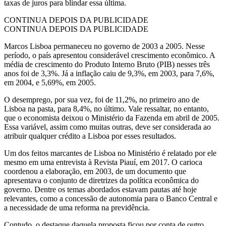
taxas de juros para blindar essa última.
CONTINUA DEPOIS DA PUBLICIDADE
CONTINUA DEPOIS DA PUBLICIDADE
Marcos Lisboa permaneceu no governo de 2003 a 2005. Nesse
período, o país apresentou considerável crescimento econômico. A
média de crescimento do Produto Interno Bruto (PIB) nesses três
anos foi de 3,3%. Já a inflação caiu de 9,3%, em 2003, para 7,6%,
em 2004, e 5,69%, em 2005.
O desemprego, por sua vez, foi de 11,2%, no primeiro ano de
Lisboa na pasta, para 8,4%, no último. Vale ressaltar, no entanto,
que o economista deixou o Ministério da Fazenda em abril de 2005.
Essa variável, assim como muitas outras, deve ser considerada ao
atribuir qualquer crédito a Lisboa por esses resultados.
Um dos feitos marcantes de Lisboa no Ministério é relatado por ele
mesmo em uma entrevista à Revista Piauí, em 2017. O carioca
coordenou a elaboração, em 2003, de um documento que
apresentava o conjunto de diretrizes da política econômica do
governo. Dentre os temas abordados estavam pautas até hoje
relevantes, como a concessão de autonomia para o Banco Central e
a necessidade de uma reforma na previdência.
Contudo, o destaque daquela proposta ficou por conta de outro