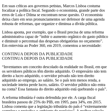
Em suas críticas aos governos petistas, Marcos Lisboa costuma
focalizar a política fiscal. Segundo o economista, grande parte dos
erros de Lula e Dilma se encontram nesse quesito. O economista
deixa claro em seus pronunciamentos ser defensor de uma agenda
robusta de reformas, que organize e diminua a dívida pública.
Lisboa aponta, por exemplo, que o Brasil precisa de uma reforma
administrativa capaz de “inibir o aumento orgânico do gasto público
e diminuir o percentual das despesas obrigatórias no orçamento”.
Em entrevista ao Poder 360, em 2019, comentou a necessidade:
CONTINUA DEPOIS DA PUBLICIDADE
CONTINUA DEPOIS DA PUBLICIDADE
“Inventamos um conceito descolado da realidade no Brasil, em que
os servidores públicos têm direito adquirido. O empresário não tem
direito a lucro adquirido, o servidor privado não tem direito
adquirido ao emprego, ao salário. Se o país tem menos renda, a
sociedade inteira perde lucro, salário. O servidor público não entra
na conta? Essa fantasia do direito adquirido está quebrando o país”.
A reforma tributária é outra defendida por ele. A carga fiscal
brasileira passou de 25% do PIB, em 1995, para 34%, em 2015.
Lisboa comenta que a legislação tributária do país é “extremamente
complexa e prejudica o ambiente de negócios”. A melhor solução