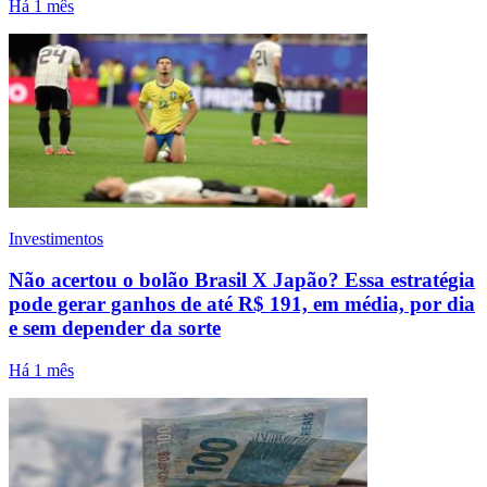
Há 1 mês
Investimentos
Não acertou o bolão Brasil X Japão? Essa estratégia
pode gerar ganhos de até R$ 191, em média, por dia
e sem depender da sorte
Há 1 mês