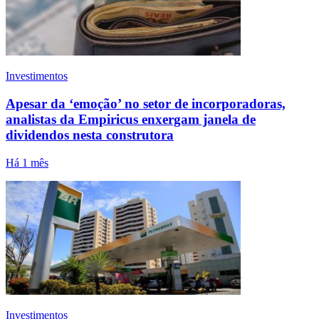
Investimentos
Apesar da ‘emoção’ no setor de incorporadoras,
analistas da Empiricus enxergam janela de
dividendos nesta construtora
Há 1 mês
Investimentos