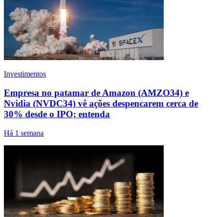
Investimentos
Empresa no patamar de Amazon (AMZO34) e
Nvidia (NVDC34) vê ações despencarem cerca de
30% desde o IPO; entenda
Há 1 semana