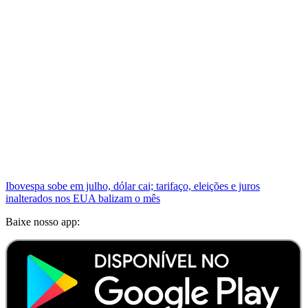
Ibovespa sobe em julho, dólar cai; tarifaço, eleições e juros
inalterados nos EUA balizam o mês
Baixe nosso app: