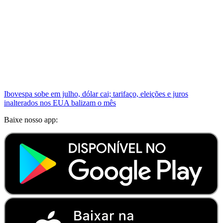
Ibovespa sobe em julho, dólar cai; tarifaço, eleições e juros
inalterados nos EUA balizam o mês
Baixe nosso app: