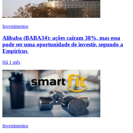
Investimentos
Alibaba (BABA34): ações caíram 38%, mas essa
pode ser uma oportunidade de investir, segundo a
Empiricus
Há 1 mês
Investimentos