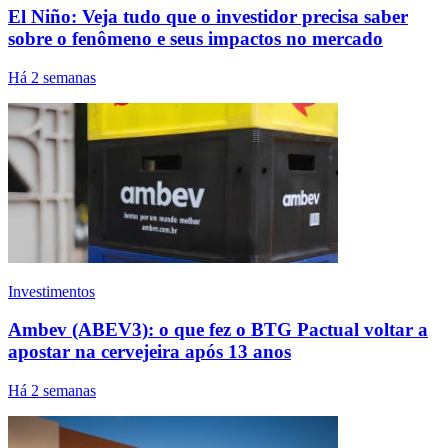
El Niño: Veja tudo que o investidor precisa saber
sobre o fenômeno e seus impactos no mercado
Há 2 semanas
Investimentos
Ambev (ABEV3): o que fez o BTG Pactual voltar a
apostar na cervejeira após 13 anos
Há 2 semanas