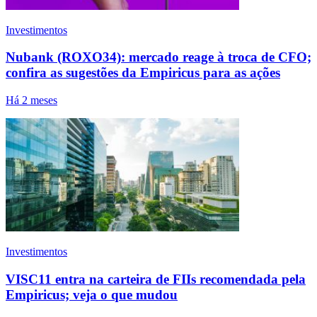
Investimentos
Nubank (ROXO34): mercado reage à troca de CFO;
confira as sugestões da Empiricus para as ações
Há 2 meses
Investimentos
VISC11 entra na carteira de FIIs recomendada pela
Empiricus; veja o que mudou