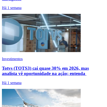
Há 1 semana
Investimentos
Totvs (TOTS3) cai quase 30% em 2026, mas
analista vê oportunidade na ação; entenda
Há 1 semana