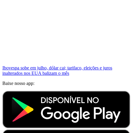
Ibovespa sobe em julho, dólar cai; tarifaço, eleições e juros
inalterados nos EUA balizam o mês
Baixe nosso app: