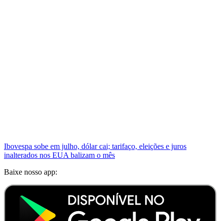
Ibovespa sobe em julho, dólar cai; tarifaço, eleições e juros
inalterados nos EUA balizam o mês
Baixe nosso app: