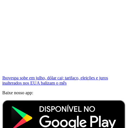
Ibovespa sobe em julho, dólar cai; tarifaço, eleições e juros
inalterados nos EUA balizam o mês
Baixe nosso app: