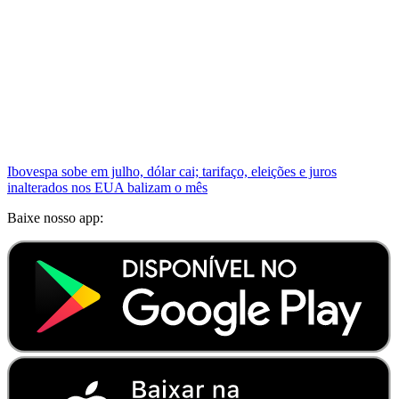
Ibovespa sobe em julho, dólar cai; tarifaço, eleições e juros
inalterados nos EUA balizam o mês
Baixe nosso app: