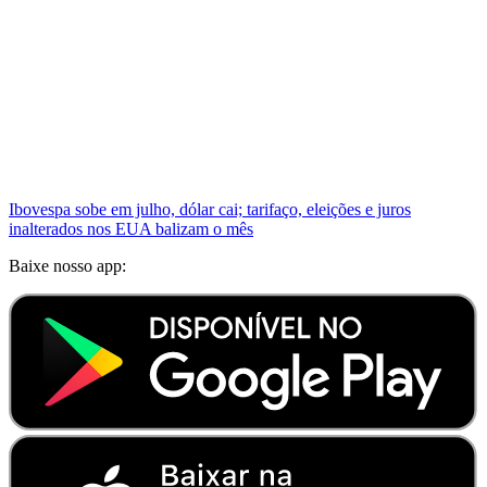
Ibovespa sobe em julho, dólar cai; tarifaço, eleições e juros
inalterados nos EUA balizam o mês
Baixe nosso app: