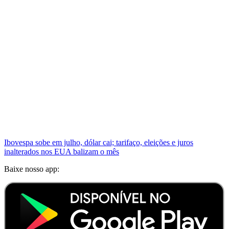
Ibovespa sobe em julho, dólar cai; tarifaço, eleições e juros
inalterados nos EUA balizam o mês
Baixe nosso app: