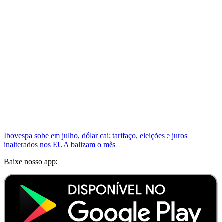
Ibovespa sobe em julho, dólar cai; tarifaço, eleições e juros
inalterados nos EUA balizam o mês
Baixe nosso app: