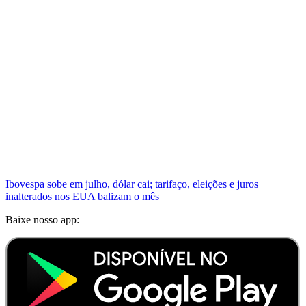
Ibovespa sobe em julho, dólar cai; tarifaço, eleições e juros
inalterados nos EUA balizam o mês
Baixe nosso app: