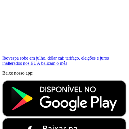
Ibovespa sobe em julho, dólar cai; tarifaço, eleições e juros
inalterados nos EUA balizam o mês
Baixe nosso app: