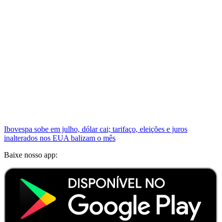
Ibovespa sobe em julho, dólar cai; tarifaço, eleições e juros
inalterados nos EUA balizam o mês
Baixe nosso app: