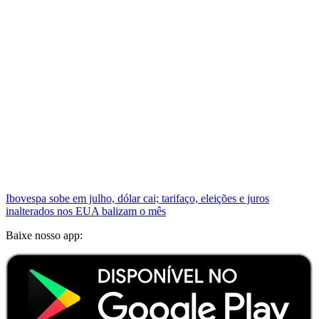
Ibovespa sobe em julho, dólar cai; tarifaço, eleições e juros
inalterados nos EUA balizam o mês
Baixe nosso app: