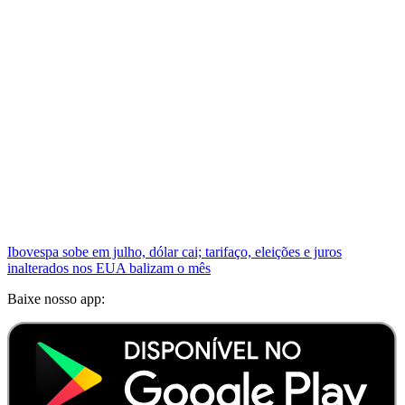
Ibovespa sobe em julho, dólar cai; tarifaço, eleições e juros
inalterados nos EUA balizam o mês
Baixe nosso app: