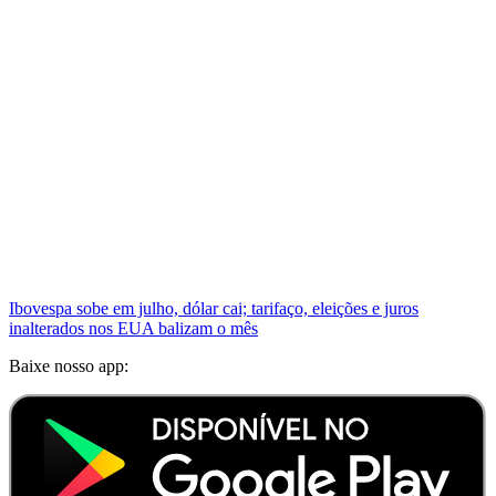
Ibovespa sobe em julho, dólar cai; tarifaço, eleições e juros
inalterados nos EUA balizam o mês
Baixe nosso app: