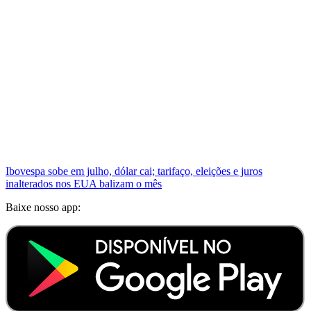
Ibovespa sobe em julho, dólar cai; tarifaço, eleições e juros
inalterados nos EUA balizam o mês
Baixe nosso app: