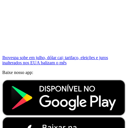
Ibovespa sobe em julho, dólar cai; tarifaço, eleições e juros
inalterados nos EUA balizam o mês
Baixe nosso app: