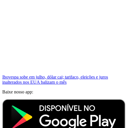
Ibovespa sobe em julho, dólar cai; tarifaço, eleições e juros
inalterados nos EUA balizam o mês
Baixe nosso app: