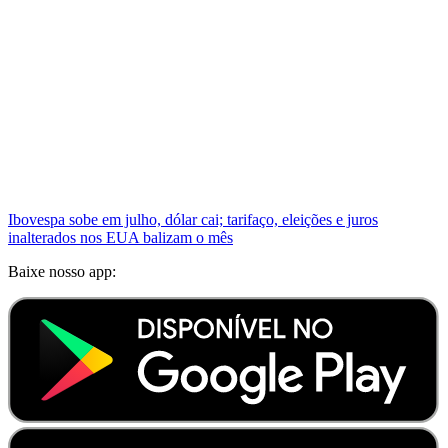
Ibovespa sobe em julho, dólar cai; tarifaço, eleições e juros
inalterados nos EUA balizam o mês
Baixe nosso app: