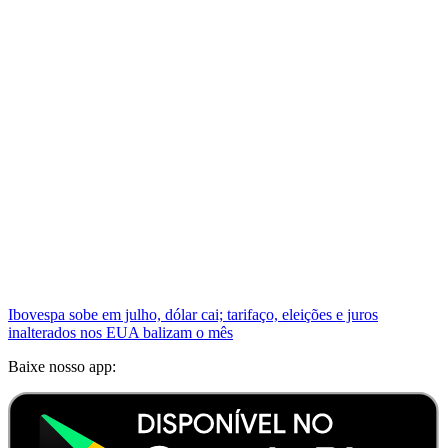
Ibovespa sobe em julho, dólar cai; tarifaço, eleições e juros
inalterados nos EUA balizam o mês
Baixe nosso app: