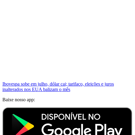
Ibovespa sobe em julho, dólar cai; tarifaço, eleições e juros
inalterados nos EUA balizam o mês
Baixe nosso app: